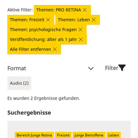
Aktive Filter:
Themen: PRO RETINA
Themen: Freizeit
Themen: Leben
Themen: psychologische Fragen
Veröffentlichung: älter als 1 Jahr
Alle Filter entfernen
Filter
Format
Audio (2)
Es wurden 2 Ergebnisse gefunden.
Suchergebnisse
Bereich Junge Retina
Freizeit
junge Betroffene
Leben