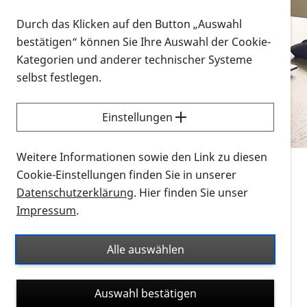
Vorlesen
Durch das Klicken auf den Button „Auswahl
bestätigen“ können Sie Ihre Auswahl der Cookie-
Alle Infomaterialien in verschiedenen
Kategorien und anderer technischer Systeme
Formaten an einem Ort
selbst festlegen.
Sie möchten wissen, wie Sie nach Infonmaterial
suchen und dieses bestellen bzw. herunterladen
Einstellungen
können? Schauen Sie sich die
Erklärvideos zum
Thema Infomaterial auf der PRO RETINA-Website
Weitere Informationen sowie den Link zu diesen
für blinde und sehbehinderte Menschen an.
Cookie-Einstellungen finden Sie in unserer
Datenschutzerklärung
. Hier finden Sie unser
Auf dieser Seite finden Sie sämtliches Infomaterial
Impressum
.
der PRO RETINA in all seinen Formaten an einem
Ort. Nutzen Sie den Formatfilter, um ausschließlich
Alle auswählen
nach Flyern und Broschüren, Audios oder Videos zu
suchen. Die meisten Flyer und Broschüren werden in
Auswahl bestätigen
verschiedenen Formaten angeboten: zur