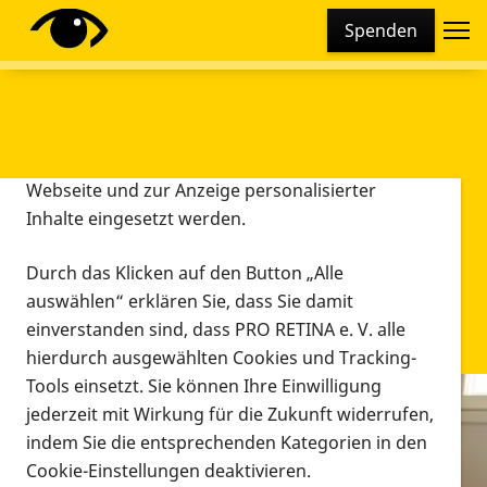
Cookie-Einstellungen
Spenden
Diese Webseite setzt verschiedene Cookies und
Tracking-Tools ein. Dies beinhaltet Cookies und
Tracking-Tools, die für den Betrieb der Webseite
technisch notwendig sind, die zu statistischen
Zwecken sowie zur besseren Bedienbarkeit der
Webseite und zur Anzeige personalisierter
Inhalte eingesetzt werden.
Durch das Klicken auf den Button „Alle
auswählen“ erklären Sie, dass Sie damit
einverstanden sind, dass PRO RETINA e. V. alle
hierdurch ausgewählten Cookies und Tracking-
Tools einsetzt. Sie können Ihre Einwilligung
jederzeit mit Wirkung für die Zukunft widerrufen,
Infomaterial
indem Sie die entsprechenden Kategorien in den
Infomaterial
Cookie-Einstellungen deaktivieren.