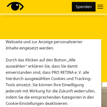
Cookie-Einstellungen
Spenden
Diese Webseite setzt verschiedene Cookies und
Tracking-Tools ein. Dies beinhaltet Cookies und
Tracking-Tools, die für den Betrieb der Webseite
technisch notwendig sind, die zu statistischen
Zwecken sowie zur besseren Bedienbarkeit der
Webseite und zur Anzeige personalisierter
Inhalte eingesetzt werden.
Durch das Klicken auf den Button „Alle
auswählen“ erklären Sie, dass Sie damit
einverstanden sind, dass PRO RETINA e. V. alle
hierdurch ausgewählten Cookies und Tracking-
Tools einsetzt. Sie können Ihre Einwilligung
jederzeit mit Wirkung für die Zukunft widerrufen,
Infomaterial
indem Sie die entsprechenden Kategorien in den
Infomaterial
Cookie-Einstellungen deaktivieren.