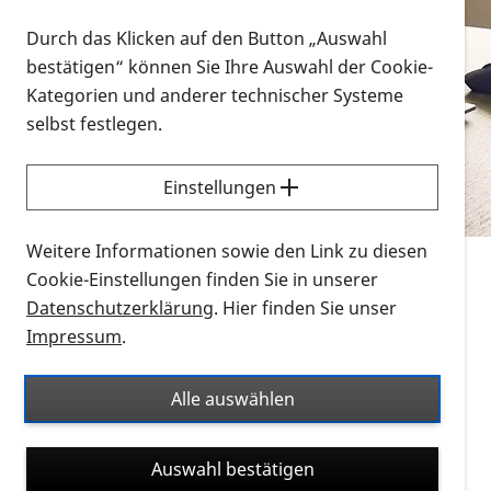
Vorlesen
Durch das Klicken auf den Button „Auswahl
bestätigen“ können Sie Ihre Auswahl der Cookie-
Alle Infomaterialien in verschiedenen
Kategorien und anderer technischer Systeme
Formaten an einem Ort
selbst festlegen.
Sie möchten wissen, wie Sie nach Infonmaterial
suchen und dieses bestellen bzw. herunterladen
Einstellungen
können? Schauen Sie sich die
Erklärvideos zum
Thema Infomaterial auf der PRO RETINA-Website
Weitere Informationen sowie den Link zu diesen
für blinde und sehbehinderte Menschen an.
Cookie-Einstellungen finden Sie in unserer
Datenschutzerklärung
. Hier finden Sie unser
Auf dieser Seite finden Sie sämtliches Infomaterial
Impressum
.
der PRO RETINA in all seinen Formaten an einem
Ort. Nutzen Sie den Formatfilter, um ausschließlich
Alle auswählen
nach Flyern und Broschüren, Audios oder Videos zu
suchen. Die meisten Flyer und Broschüren werden in
Auswahl bestätigen
verschiedenen Formaten angeboten: zur