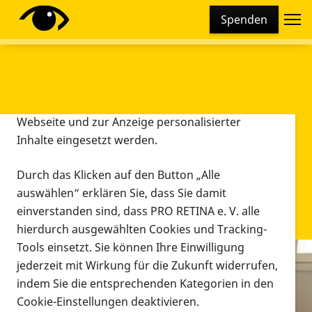
Cookie-Einstellungen
Spenden
Diese Webseite setzt verschiedene Cookies und
Tracking-Tools ein. Dies beinhaltet Cookies und
Tracking-Tools, die für den Betrieb der Webseite
technisch notwendig sind, die zu statistischen
Zwecken sowie zur besseren Bedienbarkeit der
Webseite und zur Anzeige personalisierter
Inhalte eingesetzt werden.
Durch das Klicken auf den Button „Alle
auswählen“ erklären Sie, dass Sie damit
einverstanden sind, dass PRO RETINA e. V. alle
hierdurch ausgewählten Cookies und Tracking-
Tools einsetzt. Sie können Ihre Einwilligung
jederzeit mit Wirkung für die Zukunft widerrufen,
Infomaterial
indem Sie die entsprechenden Kategorien in den
Infomaterial
Cookie-Einstellungen deaktivieren.