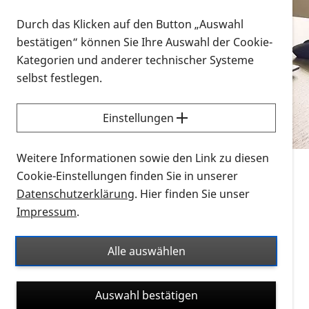
Vorlesen
Durch das Klicken auf den Button „Auswahl
bestätigen“ können Sie Ihre Auswahl der Cookie-
Alle Infomaterialien in verschiedenen
Kategorien und anderer technischer Systeme
Formaten an einem Ort
selbst festlegen.
Sie möchten wissen, wie Sie nach Infonmaterial
suchen und dieses bestellen bzw. herunterladen
Einstellungen
können? Schauen Sie sich die
Erklärvideos zum
Thema Infomaterial auf der PRO RETINA-Website
Weitere Informationen sowie den Link zu diesen
für blinde und sehbehinderte Menschen an.
Cookie-Einstellungen finden Sie in unserer
Datenschutzerklärung
. Hier finden Sie unser
Auf dieser Seite finden Sie sämtliches Infomaterial
Impressum
.
der PRO RETINA in all seinen Formaten an einem
Ort. Nutzen Sie den Formatfilter, um ausschließlich
Alle auswählen
nach Flyern und Broschüren, Audios oder Videos zu
suchen. Die meisten Flyer und Broschüren werden in
Auswahl bestätigen
verschiedenen Formaten angeboten: zur