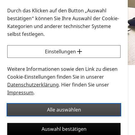
Vorlesen
Durch das Klicken auf den Button „Auswahl
bestätigen“ können Sie Ihre Auswahl der Cookie-
Alle Infomaterialien in verschiedenen
Kategorien und anderer technischer Systeme
Formaten an einem Ort
selbst festlegen.
Sie möchten wissen, wie Sie nach Infonmaterial
suchen und dieses bestellen bzw. herunterladen
Einstellungen
können? Schauen Sie sich die
Erklärvideos zum
Thema Infomaterial auf der PRO RETINA-Website
Weitere Informationen sowie den Link zu diesen
für blinde und sehbehinderte Menschen an.
Cookie-Einstellungen finden Sie in unserer
Datenschutzerklärung
. Hier finden Sie unser
Auf dieser Seite finden Sie sämtliches Infomaterial
Impressum
.
der PRO RETINA in all seinen Formaten an einem
Ort. Nutzen Sie den Formatfilter, um ausschließlich
Alle auswählen
nach Flyern und Broschüren, Audios oder Videos zu
suchen. Die meisten Flyer und Broschüren werden in
Auswahl bestätigen
verschiedenen Formaten angeboten: zur