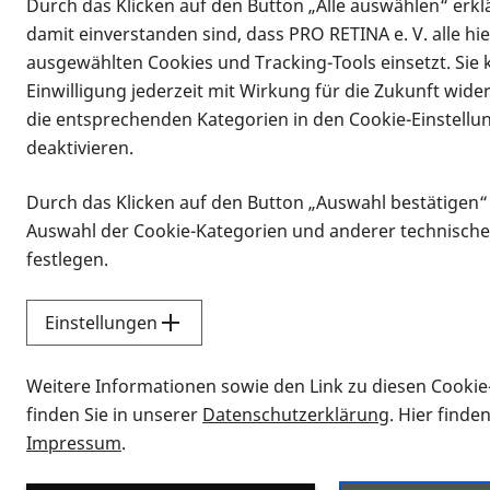
Durch das Klicken auf den Button „Alle auswählen“ erklä
damit einverstanden sind, dass PRO RETINA e. V. alle hi
ausgewählten Cookies und Tracking-Tools einsetzt. Sie
Einwilligung jederzeit mit Wirkung für die Zukunft wide
die entsprechenden Kategorien in den Cookie-Einstellu
deaktivieren.
Durch das Klicken auf den Button „Auswahl bestätigen“
Infomaterial
Auswahl der Cookie-Kategorien und anderer technische
Infomaterial
festlegen.
Einstellungen
Vorlesen
Weitere Informationen sowie den Link zu diesen Cookie
Alle Infomaterialien
finden Sie in unserer
Datenschutzerklärung
. Hier finde
Impressum
.
Sie möchten wissen, wie Sie nach Inf
Erklärvideos zum Thema Infomateri