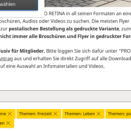
swählen
s Infomaterial der PRO RETINA in all seinen Formaten an ein
roschüren, Audios oder Videos zu suchen. Die meisten Flye
 zur
postalischen Bestellung als gedruckte Variante
, zum
nicht immer alle Broschüren und Flyer in gedruckter For
usiv für Mitglieder.
Bitte loggen Sie sich dafür unter "PR
Antrag
aus und erhalten Sie direkt Zugriff auf alle Downloa
auf eine Auswahl an Infomaterialien und Videos.
ene
Themen: Freizeit
Themen: Leben
Themen: ps
nen