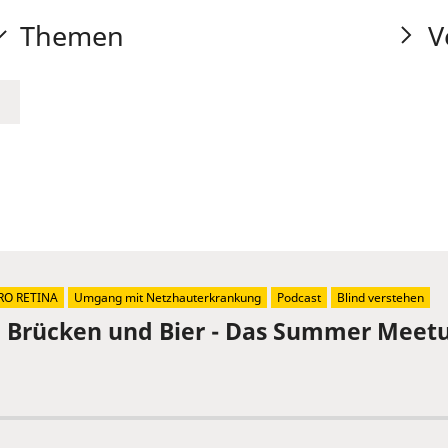
Themen
V
RO RETINA
Umgang mit Netzhauterkrankung
Podcast
Blind verstehen
, Brücken und Bier - Das Summer Meetu