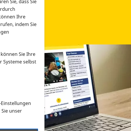
ren Sie, dass Sie
erdurch
 können Ihre
rrufen, indem Sie
ngen
 können Sie Ihre
r Systeme selbst
-Einstellungen
 in verschiedenen Formaten an e
n Sie unser
onmaterial suchen und dieses bestellen bzw. herunterladen
al auf der PRO RETINA-Website für blinde und sehbehi