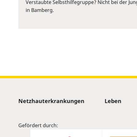
or
Verstaubte Selbsthilfegruppe? Nicht bei der Ju
Space
in Bamberg.
to
show
volume
slider.
Sitemap
Netzhauterkrankungen
Leben
Gefördert durch: