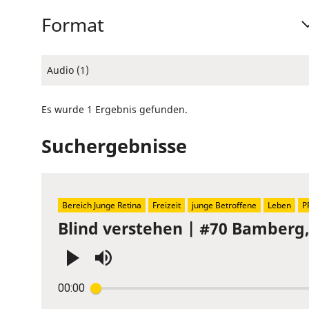
Format
Audio (1)
Es wurde 1 Ergebnis gefunden.
Suchergebnisse
Bereich Junge Retina
Freizeit
junge Betroffene
Leben
P
Blind verstehen | #70 Bamberg
Press
00:00
Enter