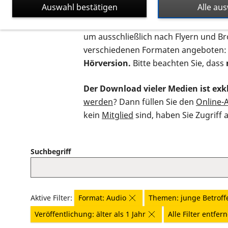
Auswahl bestätigen
Alle au
Auf dieser Seite finden Sie sämtliche
um ausschließlich nach Flyern und B
verschiedenen Formaten angeboten:
Hörversion.
Bitte beachten Sie, dass
Der Download vieler Medien ist exkl
werden
? Dann füllen Sie den
Online-
kein
Mitglied
sind, haben Sie Zugriff 
Suchbegriff
Aktive Filter:
Format: Audio
Themen: junge Betroff
Veröffentlichung: älter als 1 Jahr
Alle Filter entfer