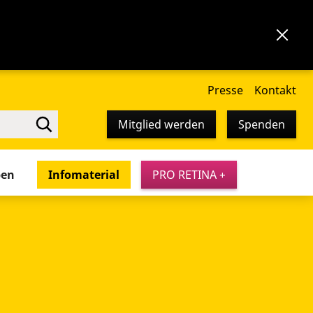
Presse
Kontakt
Mitglied werden
Spenden
pen
Infomaterial
PRO RETINA +