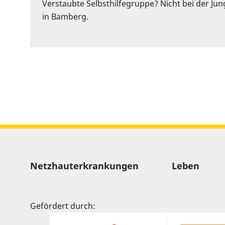
or
Verstaubte Selbsthilfegruppe? Nicht bei der Ju
Space
in Bamberg.
to
show
volume
slider.
Sitemap
Netzhauterkrankungen
Leben
Gefördert durch: