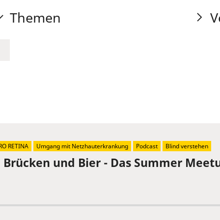
Themen
V
RO RETINA
Umgang mit Netzhauterkrankung
Podcast
Blind verstehen
, Brücken und Bier - Das Summer Meetu