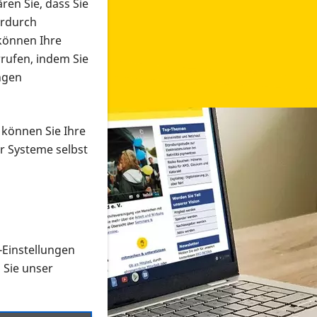
ren Sie, dass Sie
erdurch
 können Ihre
rrufen, indem Sie
ngen
 können Sie Ihre
r Systeme selbst
-Einstellungen
 in verschiedenen Formaten an e
n Sie unser
onmaterial suchen und dieses bestellen bzw. herunterladen
al auf der PRO RETINA-Website für blinde und sehbehi