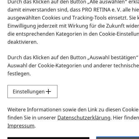
Durch das Klicken auf den Button „Alle auswählen“ erklä
damit einverstanden sind, dass PRO RETINA e. V. alle hi
ausgewählten Cookies und Tracking-Tools einsetzt. Sie
Einwilligung jederzeit mit Wirkung für die Zukunft wide
die entsprechenden Kategorien in den Cookie-Einstellu
deaktivieren.
Durch das Klicken auf den Button „Auswahl bestätigen“
Infomaterial
Auswahl der Cookie-Kategorien und anderer technische
Infomaterial
festlegen.
Einstellungen
Vorlesen
Weitere Informationen sowie den Link zu diesen Cookie
Alle Infomaterialien
finden Sie in unserer
Datenschutzerklärung
. Hier finde
Impressum
.
Sie möchten wissen, wie Sie nach Inf
Erklärvideos zum Thema Infomateri