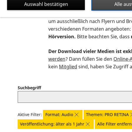
Auswahl bestätigen
Alle au
Auf dieser Seite finden Sie sämtliche
um ausschließlich nach Flyern und B
verschiedenen Formaten angeboten:
Hörversion.
Bitte beachten Sie, dass
Der Download vieler Medien ist exkl
werden
? Dann füllen Sie den
Online-
kein
Mitglied
sind, haben Sie Zugriff 
Suchbegriff
Aktive Filter:
Format: Audio
Themen: PRO RETINA
Veröffentlichung: älter als 1 Jahr
Alle Filter entfer