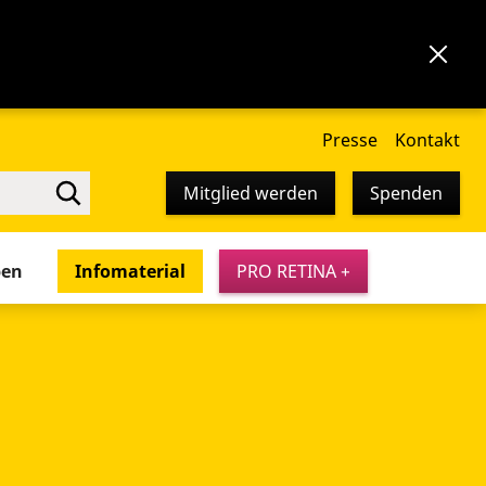
Presse
Kontakt
Mitglied werden
Spenden
pen
Infomaterial
PRO RETINA +