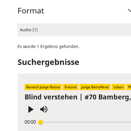
Format
Audio (1)
Es wurde 1 Ergebnis gefunden.
Suchergebnisse
Bereich Junge Retina
Freizeit
junge Betroffene
Leben
P
Blind verstehen | #70 Bamberg
Press
00:00
Enter