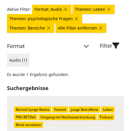
Aktive Filter:
Format: Audio
Themen: Leben
Themen: psychologische Fragen
Themen: Bereiche
Alle Filter entfernen
Filter
Format
Audio (1)
Es wurde 1 Ergebnis gefunden.
Suchergebnisse
Bereich Junge Retina
Freizeit
junge Betroffene
Leben
PRO RETINA
Umgang mit Netzhauterkrankung
Podcast
Blind verstehen