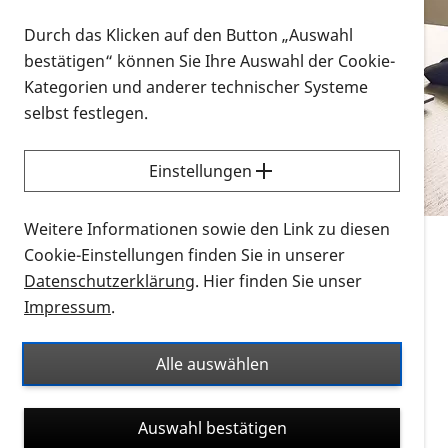
Vorlesen
Durch das Klicken auf den Button „Auswahl
bestätigen“ können Sie Ihre Auswahl der Cookie-
Alle Infomaterialien in verschiedenen
Kategorien und anderer technischer Systeme
Formaten an einem Ort
selbst festlegen.
Sie möchten wissen, wie Sie nach Infonmaterial
suchen und dieses bestellen bzw. herunterladen
Einstellungen
können? Schauen Sie sich die
Erklärvideos zum
Thema Infomaterial auf der PRO RETINA-Website
Weitere Informationen sowie den Link zu diesen
für blinde und sehbehinderte Menschen an.
Cookie-Einstellungen finden Sie in unserer
Datenschutzerklärung
. Hier finden Sie unser
Auf dieser Seite finden Sie sämtliches Infomaterial
Impressum
.
der PRO RETINA in all seinen Formaten an einem
Ort. Nutzen Sie den Formatfilter, um ausschließlich
Alle auswählen
nach Flyern und Broschüren, Audios oder Videos zu
suchen. Die meisten Flyer und Broschüren werden in
Auswahl bestätigen
verschiedenen Formaten angeboten: zur