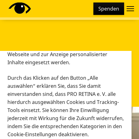
Cookie-Einstellungen
Spenden
Diese Webseite setzt verschiedene Cookies und
Tracking-Tools ein. Dies beinhaltet Cookies und
Tracking-Tools, die für den Betrieb der Webseite
technisch notwendig sind, die zu statistischen
Zwecken sowie zur besseren Bedienbarkeit der
Webseite und zur Anzeige personalisierter
Inhalte eingesetzt werden.
Durch das Klicken auf den Button „Alle
auswählen“ erklären Sie, dass Sie damit
einverstanden sind, dass PRO RETINA e. V. alle
hierdurch ausgewählten Cookies und Tracking-
Tools einsetzt. Sie können Ihre Einwilligung
jederzeit mit Wirkung für die Zukunft widerrufen,
Infomaterial
indem Sie die entsprechenden Kategorien in den
Infomaterial
Cookie-Einstellungen deaktivieren.