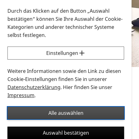
Vorlesen
Durch das Klicken auf den Button „Auswahl
bestätigen“ können Sie Ihre Auswahl der Cookie-
Alle Infomaterialien in verschiedenen
Kategorien und anderer technischer Systeme
Formaten an einem Ort
selbst festlegen.
Sie möchten wissen, wie Sie nach Infonmaterial
suchen und dieses bestellen bzw. herunterladen
Einstellungen
können? Schauen Sie sich die
Erklärvideos zum
Thema Infomaterial auf der PRO RETINA-Website
Weitere Informationen sowie den Link zu diesen
für blinde und sehbehinderte Menschen an.
Cookie-Einstellungen finden Sie in unserer
Datenschutzerklärung
. Hier finden Sie unser
Auf dieser Seite finden Sie sämtliches Infomaterial
Impressum
.
der PRO RETINA in all seinen Formaten an einem
Ort. Nutzen Sie den Formatfilter, um ausschließlich
Alle auswählen
nach Flyern und Broschüren, Audios oder Videos zu
suchen. Die meisten Flyer und Broschüren werden in
Auswahl bestätigen
verschiedenen Formaten angeboten: zur