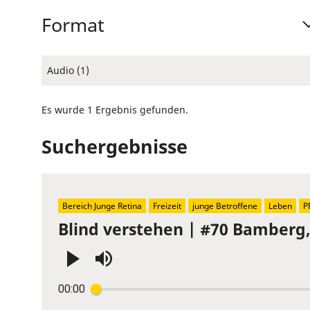
Format
Audio (1)
Es wurde 1 Ergebnis gefunden.
Suchergebnisse
Bereich Junge Retina
Freizeit
junge Betroffene
Leben
P
Blind verstehen | #70 Bamberg
Press
00:00
Enter