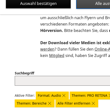
Auswahl bestätigen
Alle au
Auf dieser Seite finden Sie sämtliche
um ausschließlich nach Flyern und B
verschiedenen Formaten angeboten:
Hörversion.
Bitte beachten Sie, dass
Der Download vieler Medien ist exkl
werden
? Dann füllen Sie den
Online-
kein
Mitglied
sind, haben Sie Zugriff 
Suchbegriff
Aktive Filter:
Format: Audio
Themen: PRO RETINA
Themen: Bereiche
Alle Filter entfernen