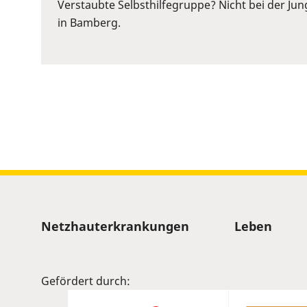
or
Verstaubte Selbsthilfegruppe? Nicht bei der Ju
Space
in Bamberg.
to
show
volume
slider.
Sitemap
Netzhauterkrankungen
Leben
Gefördert durch: