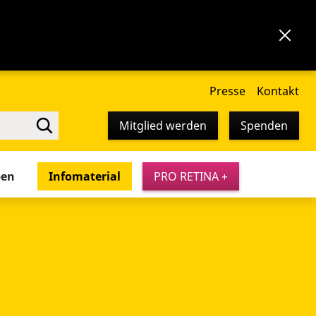
Presse
Kontakt
Mitglied werden
Spenden
pen
Infomaterial
PRO RETINA +