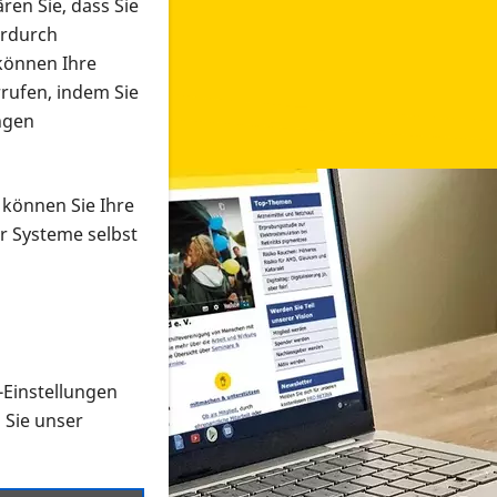
ren Sie, dass Sie
erdurch
 können Ihre
rrufen, indem Sie
ngen
 können Sie Ihre
r Systeme selbst
-Einstellungen
 in verschiedenen Formaten an e
n Sie unser
onmaterial suchen und dieses bestellen bzw. herunterladen
al auf der PRO RETINA-Website für blinde und sehbehi