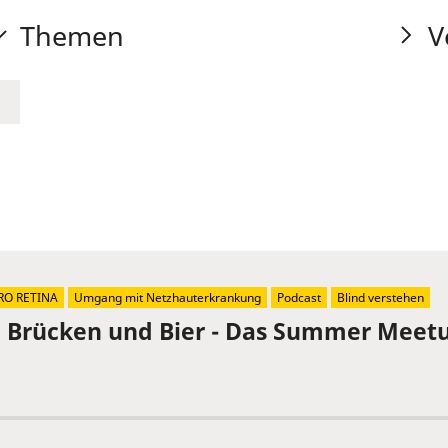
Themen
V
RO RETINA
Umgang mit Netzhauterkrankung
Podcast
Blind verstehen
, Brücken und Bier - Das Summer Meetu