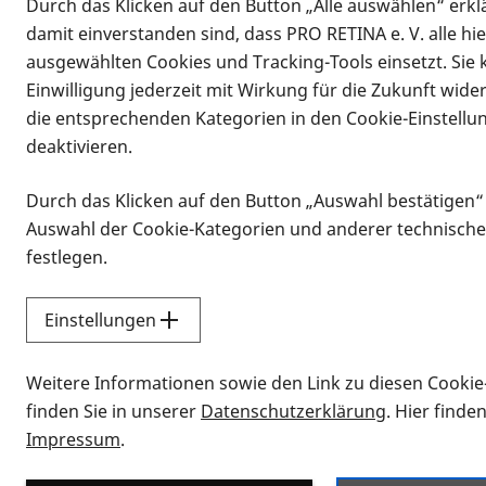
Durch das Klicken auf den Button „Alle auswählen“ erklä
damit einverstanden sind, dass PRO RETINA e. V. alle hi
ausgewählten Cookies und Tracking-Tools einsetzt. Sie
Einwilligung jederzeit mit Wirkung für die Zukunft wide
die entsprechenden Kategorien in den Cookie-Einstellu
deaktivieren.
Durch das Klicken auf den Button „Auswahl bestätigen“
Infomaterial
Auswahl der Cookie-Kategorien und anderer technische
Infomaterial
festlegen.
Einstellungen
Vorlesen
Weitere Informationen sowie den Link zu diesen Cookie
Alle Infomaterialien
finden Sie in unserer
Datenschutzerklärung
. Hier finde
Impressum
.
Sie möchten wissen, wie Sie nach Inf
Erklärvideos zum Thema Infomateri