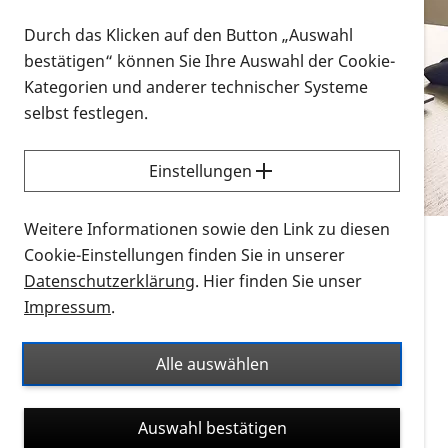
Vorlesen
Durch das Klicken auf den Button „Auswahl
bestätigen“ können Sie Ihre Auswahl der Cookie-
Alle Infomaterialien in verschiedenen
Kategorien und anderer technischer Systeme
Formaten an einem Ort
selbst festlegen.
Sie möchten wissen, wie Sie nach Infonmaterial
suchen und dieses bestellen bzw. herunterladen
Einstellungen
können? Schauen Sie sich die
Erklärvideos zum
Thema Infomaterial auf der PRO RETINA-Website
Weitere Informationen sowie den Link zu diesen
für blinde und sehbehinderte Menschen an.
Cookie-Einstellungen finden Sie in unserer
Datenschutzerklärung
. Hier finden Sie unser
Auf dieser Seite finden Sie sämtliches Infomaterial
Impressum
.
der PRO RETINA in all seinen Formaten an einem
Ort. Nutzen Sie den Formatfilter, um ausschließlich
Alle auswählen
nach Flyern und Broschüren, Audios oder Videos zu
suchen. Die meisten Flyer und Broschüren werden in
Auswahl bestätigen
verschiedenen Formaten angeboten: zur