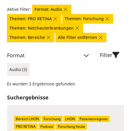
Aktive Filter:
Format: Audio
Themen: PRO RETINA
Themen: Forschung
Themen: Netzhauterkrankungen
Themen: Bereiche
Alle Filter entfernen
Filter
Format
Audio (3)
Es wurden 3 Ergebnisse gefunden.
Suchergebnisse
Bereich LHON
Forschung
LHON
Patientenregister
PRO RETINA
Podcast
Forschung heute