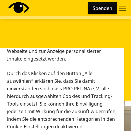
Cookie-Einstellungen
Spenden
Diese Webseite setzt verschiedene Cookies und
Tracking-Tools ein. Dies beinhaltet Cookies und
Tracking-Tools, die für den Betrieb der Webseite
technisch notwendig sind, die zu statistischen
Zwecken sowie zur besseren Bedienbarkeit der
Webseite und zur Anzeige personalisierter
Inhalte eingesetzt werden.
Durch das Klicken auf den Button „Alle
auswählen“ erklären Sie, dass Sie damit
einverstanden sind, dass PRO RETINA e. V. alle
hierdurch ausgewählten Cookies und Tracking-
Tools einsetzt. Sie können Ihre Einwilligung
jederzeit mit Wirkung für die Zukunft widerrufen,
Infomaterial
indem Sie die entsprechenden Kategorien in den
Infomaterial
Cookie-Einstellungen deaktivieren.