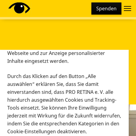
Cookie-Einstellungen
Spenden
Diese Webseite setzt verschiedene Cookies und
Tracking-Tools ein. Dies beinhaltet Cookies und
Tracking-Tools, die für den Betrieb der Webseite
technisch notwendig sind, die zu statistischen
Zwecken sowie zur besseren Bedienbarkeit der
Webseite und zur Anzeige personalisierter
Inhalte eingesetzt werden.
Durch das Klicken auf den Button „Alle
auswählen“ erklären Sie, dass Sie damit
einverstanden sind, dass PRO RETINA e. V. alle
hierdurch ausgewählten Cookies und Tracking-
Tools einsetzt. Sie können Ihre Einwilligung
jederzeit mit Wirkung für die Zukunft widerrufen,
Infomaterial
indem Sie die entsprechenden Kategorien in den
Infomaterial
Cookie-Einstellungen deaktivieren.