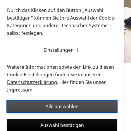
Vorlesen
Durch das Klicken auf den Button „Auswahl
bestätigen“ können Sie Ihre Auswahl der Cookie-
Alle Infomaterialien in verschiedenen
Kategorien und anderer technischer Systeme
Formaten an einem Ort
selbst festlegen.
Sie möchten wissen, wie Sie nach Infonmaterial
suchen und dieses bestellen bzw. herunterladen
Einstellungen
können? Schauen Sie sich die
Erklärvideos zum
Thema Infomaterial auf der PRO RETINA-Website
Weitere Informationen sowie den Link zu diesen
für blinde und sehbehinderte Menschen an.
Cookie-Einstellungen finden Sie in unserer
Datenschutzerklärung
. Hier finden Sie unser
Auf dieser Seite finden Sie sämtliches Infomaterial
Impressum
.
der PRO RETINA in all seinen Formaten an einem
Ort. Nutzen Sie den Formatfilter, um ausschließlich
Alle auswählen
nach Flyern und Broschüren, Audios oder Videos zu
suchen. Die meisten Flyer und Broschüren werden in
Auswahl bestätigen
verschiedenen Formaten angeboten: zur