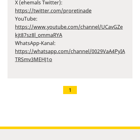
X (ehemals Twitter):
⁠https://twitter.com/proretinade⁠
YouTube:
⁠https://www.youtube.com/channel/UCavGZe
kjt87sz8l_ommaRYA⁠
WhatsApp-Kanal:
⁠https://whatsapp.com/channel/0029VaA4PyIA
TRSmv3MEHJ1o⁠
1