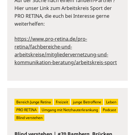
Auf der Suche nach einem Tandem-Partner?
Hier unser Link zum Arbeitskreis Sport der
PRO RETINA, die euch bei Interesse gerne
weiterhelfen:
https://www.pro-retina.de/pro-
retina/fachbereiche-und-
arbeitskreise/mitgliedervernetzung-und-
kommunikation-beratung/arbeitskreis-sport
Bereich Junge Retina
Freizeit
junge Betroffene
Leben
PRO RETINA
Umgang mit Netzhauterkrankung
Podcast
Blind verstehen
Blind verstehen | #70 Bamberg, Brücken