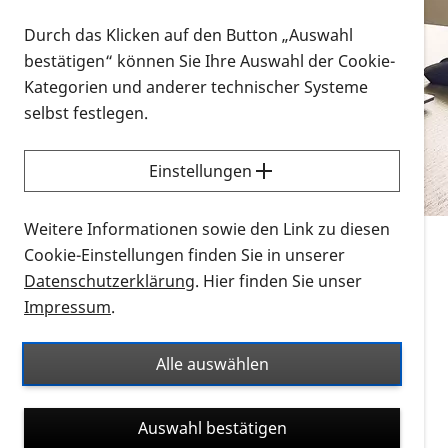
Vorlesen
Durch das Klicken auf den Button „Auswahl
bestätigen“ können Sie Ihre Auswahl der Cookie-
Alle Infomaterialien in verschiedenen
Kategorien und anderer technischer Systeme
Formaten an einem Ort
selbst festlegen.
Sie möchten wissen, wie Sie nach Infonmaterial
suchen und dieses bestellen bzw. herunterladen
Einstellungen
können? Schauen Sie sich die
Erklärvideos zum
Thema Infomaterial auf der PRO RETINA-Website
Weitere Informationen sowie den Link zu diesen
für blinde und sehbehinderte Menschen an.
Cookie-Einstellungen finden Sie in unserer
Datenschutzerklärung
. Hier finden Sie unser
Auf dieser Seite finden Sie sämtliches Infomaterial
Impressum
.
der PRO RETINA in all seinen Formaten an einem
Ort. Nutzen Sie den Formatfilter, um ausschließlich
Alle auswählen
nach Flyern und Broschüren, Audios oder Videos zu
suchen. Die meisten Flyer und Broschüren werden in
Auswahl bestätigen
verschiedenen Formaten angeboten: zur