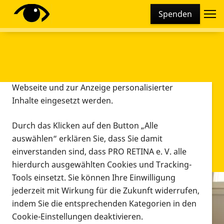
Cookie-Einstellungen
Spenden
Diese Webseite setzt verschiedene Cookies und
Tracking-Tools ein. Dies beinhaltet Cookies und
Tracking-Tools, die für den Betrieb der Webseite
technisch notwendig sind, die zu statistischen
Zwecken sowie zur besseren Bedienbarkeit der
Webseite und zur Anzeige personalisierter
Inhalte eingesetzt werden.
Durch das Klicken auf den Button „Alle
auswählen“ erklären Sie, dass Sie damit
einverstanden sind, dass PRO RETINA e. V. alle
hierdurch ausgewählten Cookies und Tracking-
Tools einsetzt. Sie können Ihre Einwilligung
jederzeit mit Wirkung für die Zukunft widerrufen,
Infomaterial
indem Sie die entsprechenden Kategorien in den
Infomaterial
Cookie-Einstellungen deaktivieren.