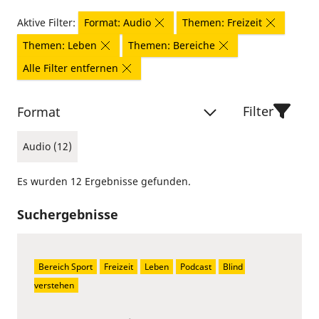
Aktive Filter:
Format: Audio
Themen: Freizeit
Themen: Leben
Themen: Bereiche
Alle Filter entfernen
Filter
Format
Audio (12)
Es wurden 12 Ergebnisse gefunden.
Suchergebnisse
Bereich Sport
Freizeit
Leben
Podcast
Blind 
verstehen