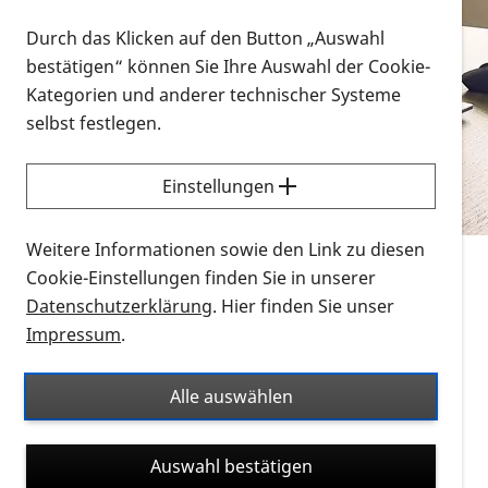
Vorlesen
Durch das Klicken auf den Button „Auswahl
bestätigen“ können Sie Ihre Auswahl der Cookie-
Alle Infomaterialien in verschiedenen
Kategorien und anderer technischer Systeme
Formaten an einem Ort
selbst festlegen.
Sie möchten wissen, wie Sie nach Infonmaterial
suchen und dieses bestellen bzw. herunterladen
Einstellungen
können? Schauen Sie sich die
Erklärvideos zum
Thema Infomaterial auf der PRO RETINA-Website
Weitere Informationen sowie den Link zu diesen
für blinde und sehbehinderte Menschen an.
Cookie-Einstellungen finden Sie in unserer
Datenschutzerklärung
. Hier finden Sie unser
Auf dieser Seite finden Sie sämtliches Infomaterial
Impressum
.
der PRO RETINA in all seinen Formaten an einem
Ort. Nutzen Sie den Formatfilter, um ausschließlich
Alle auswählen
nach Flyern und Broschüren, Audios oder Videos zu
suchen. Die meisten Flyer und Broschüren werden in
Auswahl bestätigen
verschiedenen Formaten angeboten: zur