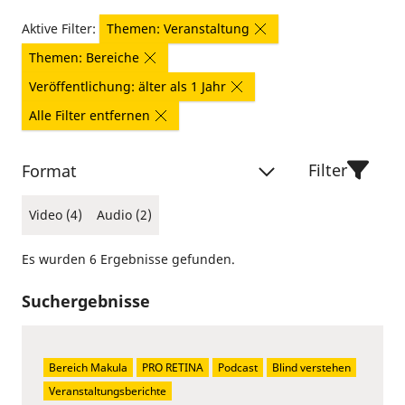
Aktive Filter:
Themen: Veranstaltung
Themen: Bereiche
Veröffentlichung: älter als 1 Jahr
Alle Filter entfernen
Filter
Format
Video (4)
Audio (2)
Es wurden 6 Ergebnisse gefunden.
Suchergebnisse
Bereich Makula
PRO RETINA
Podcast
Blind verstehen
Veranstaltungsberichte