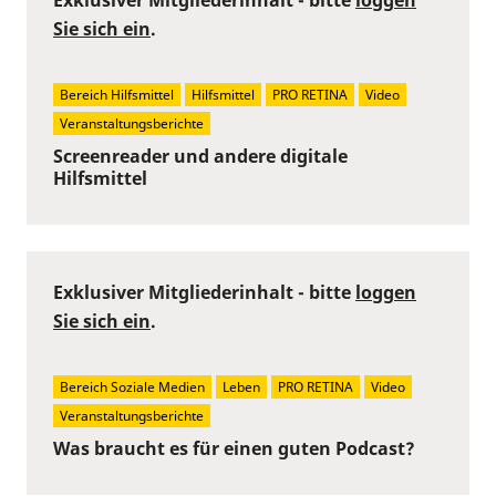
Sie sich ein
.
Bereich Hilfsmittel
Hilfsmittel
PRO RETINA
Video
Veranstaltungsberichte
Screenreader und andere digitale
Hilfsmittel
Exklusiver Mitgliederinhalt - bitte
loggen
Sie sich ein
.
Bereich Soziale Medien
Leben
PRO RETINA
Video
Veranstaltungsberichte
Was braucht es für einen guten Podcast?