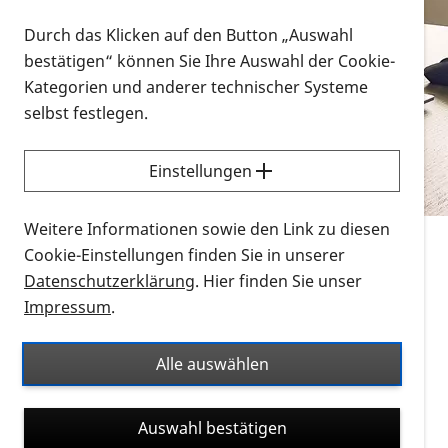
Vorlesen
Durch das Klicken auf den Button „Auswahl
bestätigen“ können Sie Ihre Auswahl der Cookie-
Alle Infomaterialien in verschiedenen
Kategorien und anderer technischer Systeme
Formaten an einem Ort
selbst festlegen.
Sie möchten wissen, wie Sie nach Infonmaterial
suchen und dieses bestellen bzw. herunterladen
Einstellungen
können? Schauen Sie sich die
Erklärvideos zum
Thema Infomaterial auf der PRO RETINA-Website
Weitere Informationen sowie den Link zu diesen
für blinde und sehbehinderte Menschen an.
Cookie-Einstellungen finden Sie in unserer
Datenschutzerklärung
. Hier finden Sie unser
Auf dieser Seite finden Sie sämtliches Infomaterial
Impressum
.
der PRO RETINA in all seinen Formaten an einem
Ort. Nutzen Sie den Formatfilter, um ausschließlich
Alle auswählen
nach Flyern und Broschüren, Audios oder Videos zu
suchen. Die meisten Flyer und Broschüren werden in
Auswahl bestätigen
verschiedenen Formaten angeboten: zur