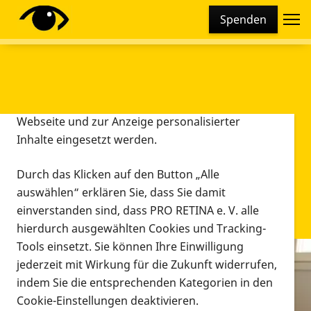
Cookie-Einstellungen
Spenden
Diese Webseite setzt verschiedene Cookies und
Tracking-Tools ein. Dies beinhaltet Cookies und
Tracking-Tools, die für den Betrieb der Webseite
technisch notwendig sind, die zu statistischen
Zwecken sowie zur besseren Bedienbarkeit der
Webseite und zur Anzeige personalisierter
Inhalte eingesetzt werden.
Durch das Klicken auf den Button „Alle
auswählen“ erklären Sie, dass Sie damit
einverstanden sind, dass PRO RETINA e. V. alle
hierdurch ausgewählten Cookies und Tracking-
Tools einsetzt. Sie können Ihre Einwilligung
jederzeit mit Wirkung für die Zukunft widerrufen,
Infomaterial
indem Sie die entsprechenden Kategorien in den
Infomaterial
Cookie-Einstellungen deaktivieren.