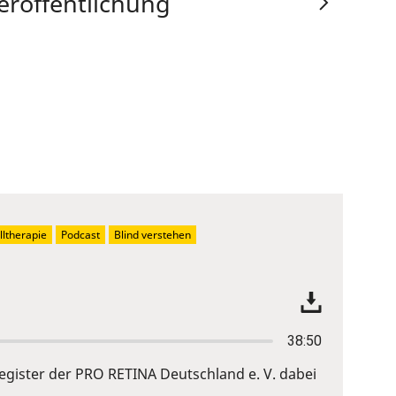
eröffentlichung
ltherapie
Podcast
Blind verstehen
38:50
gister der PRO RETINA Deutschland e. V. dabei