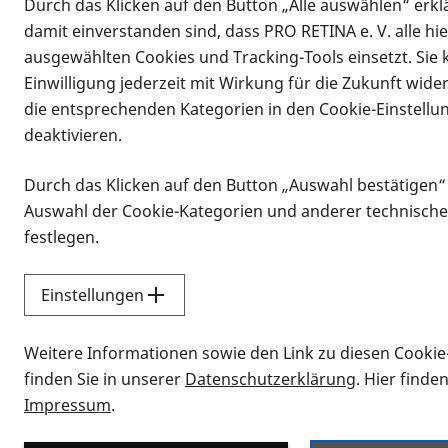
Durch das Klicken auf den Button „Alle auswählen“ erklä
damit einverstanden sind, dass PRO RETINA e. V. alle hi
ausgewählten Cookies und Tracking-Tools einsetzt. Sie
Einwilligung jederzeit mit Wirkung für die Zukunft wide
die entsprechenden Kategorien in den Cookie-Einstellu
deaktivieren.
Durch das Klicken auf den Button „Auswahl bestätigen“
Infomaterial
Auswahl der Cookie-Kategorien und anderer technische
Infomaterial
festlegen.
Einstellungen
Vorlesen
Weitere Informationen sowie den Link zu diesen Cookie
Alle Infomaterialien
finden Sie in unserer
Datenschutzerklärung
. Hier finde
Impressum
.
Sie möchten wissen, wie Sie nach Inf
Erklärvideos zum Thema Infomateri