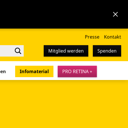
Presse
Kontakt
Mitglied werden
Spenden
pen
Infomaterial
PRO RETINA +