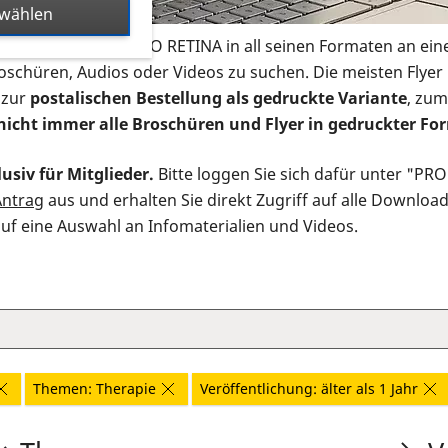
swählen
s Infomaterial der PRO RETINA in all seinen Formaten an ein
roschüren, Audios oder Videos zu suchen. Die meisten Flye
 zur
postalischen Bestellung als gedruckte Variante
, zum
nicht immer alle Broschüren und Flyer in gedruckter For
usiv für Mitglieder.
Bitte loggen Sie sich dafür unter "PR
Antrag
aus und erhalten Sie direkt Zugriff auf alle Downloa
auf eine Auswahl an Infomaterialien und Videos.
Themen: Therapie
Veröffentlichung: älter als 1 Jahr