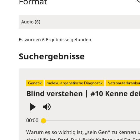
Format
Audio (6)
Es wurden 6 Ergebnisse gefunden.
Suchergebnisse
Genetik
molekulargenetische Diagnostik
Netzhauterkranku
Blind verstehen | #10 Kenne de
Press
00:00
Enter
or
Warum es so wichtig ist, „sein Gen“ zu kennen
Space