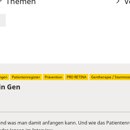
Themen
V
ngen
Patientenregister
Prävention
PRO RETINA
Gentherapie / Stammzel
in Gen
 und was man damit anfangen kann. Und wie das Patientenre