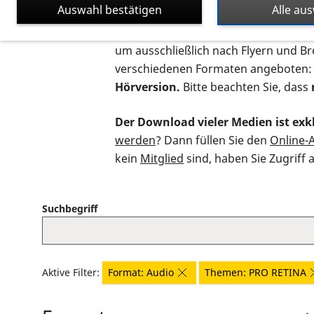
Auswahl bestätigen
Alle au
Auf dieser Seite finden Sie sämtliche
um ausschließlich nach Flyern und B
verschiedenen Formaten angeboten:
Hörversion.
Bitte beachten Sie, dass
Der Download vieler Medien ist exkl
werden
? Dann füllen Sie den
Online-
kein
Mitglied
sind, haben Sie Zugriff 
Suchbegriff
Aktive Filter:
Format: Audio
Themen: PRO RETINA