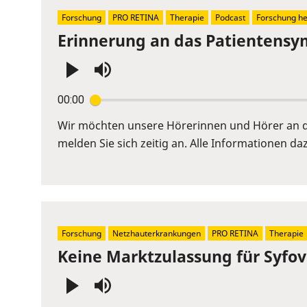
Forschung
PRO RETINA
Therapie
Podcast
Forschung h
Erinnerung an das Patientensy
Press
00:00
Enter
or
Wir möchten unsere Hörerinnen und Hörer an da
Space
melden Sie sich zeitig an. Alle Informationen daz
to
show
volume
slider.
Forschung
Netzhauterkrankungen
PRO RETINA
Therapie
Keine Marktzulassung für Syfov
Press