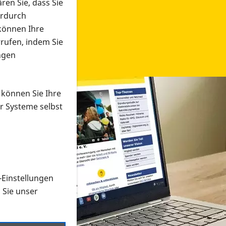
ren Sie, dass Sie
erdurch
 können Ihre
rrufen, indem Sie
ngen
 können Sie Ihre
r Systeme selbst
-Einstellungen
 in verschiedenen Formaten an e
n Sie unser
onmaterial suchen und dieses bestellen bzw. herunterladen
al auf der PRO RETINA-Website für blinde und sehbehi