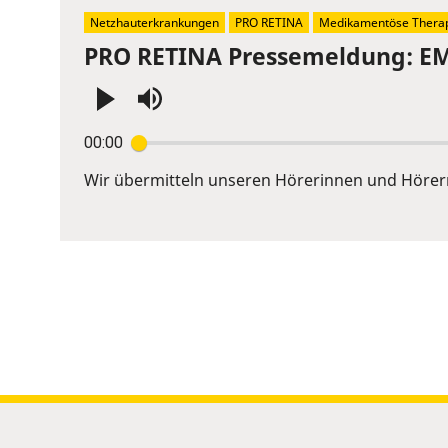
slider.
Netzhauterkrankungen
PRO RETINA
Medikamentöse Thera
PRO RETINA Pressemeldung: EMA
Press
00:00
Enter
or
Wir übermitteln unseren Hörerinnen und Hörer
Space
to
show
volume
slider.