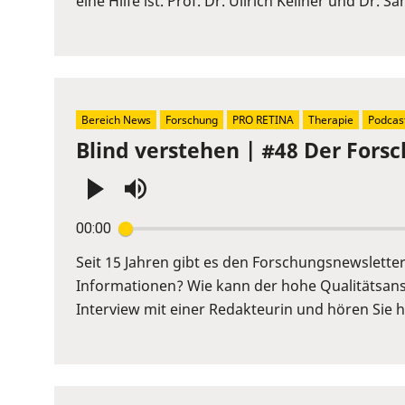
eine Hilfe ist. Prof. Dr. Ullrich Kellner und Dr. 
to
show
volume
slider.
Bereich News
Forschung
PRO RETINA
Therapie
Podcas
Blind verstehen | #48 Der Fors
Press
00:00
Enter
or
Seit 15 Jahren gibt es den Forschungsnewslett
Space
Informationen? Wie kann der hohe Qualitätsans
to
Interview mit einer Redakteurin und hören Sie hi
show
volume
slider.