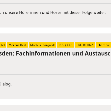
an unsere Hörerinnen und Hörer mit dieser Folge weiter.
Tel
Morbus Best
Morbus Stargardt
RCS / CCS
PRO RETINA
Therapie
sden: Fachinformationen und Austaus
ialog.