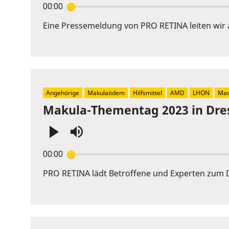
00:00
Enter
or
Eine Pressemeldung von PRO RETINA leiten wir 
Space
to
show
volume
slider.
Angehörige
Makulaödem
Hilfsmittel
AMD
LHON
Mac
Makula-Thementag 2023 in Dre
Press
00:00
Enter
or
PRO RETINA lädt Betroffene und Experten zum D
Space
to
show
volume