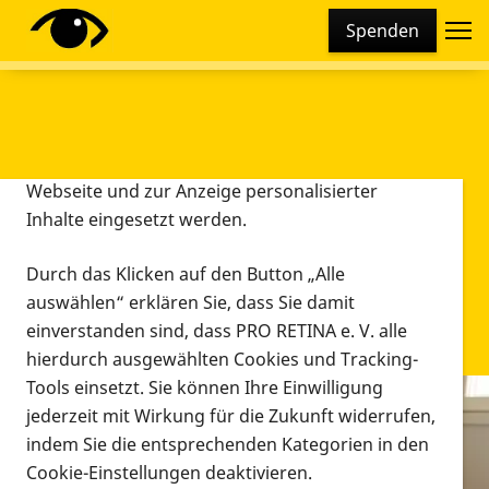
Cookie-Einstellungen
Spenden
Diese Webseite setzt verschiedene Cookies und
Tracking-Tools ein. Dies beinhaltet Cookies und
Tracking-Tools, die für den Betrieb der Webseite
technisch notwendig sind, die zu statistischen
Zwecken sowie zur besseren Bedienbarkeit der
Webseite und zur Anzeige personalisierter
Inhalte eingesetzt werden.
Durch das Klicken auf den Button „Alle
auswählen“ erklären Sie, dass Sie damit
einverstanden sind, dass PRO RETINA e. V. alle
hierdurch ausgewählten Cookies und Tracking-
Tools einsetzt. Sie können Ihre Einwilligung
jederzeit mit Wirkung für die Zukunft widerrufen,
Infomaterial
indem Sie die entsprechenden Kategorien in den
Infomaterial
Cookie-Einstellungen deaktivieren.