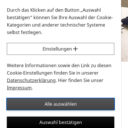
Vorlesen
Durch das Klicken auf den Button „Auswahl
bestätigen“ können Sie Ihre Auswahl der Cookie-
Alle Infomaterialien in verschiedenen
Kategorien und anderer technischer Systeme
Formaten an einem Ort
selbst festlegen.
Sie möchten wissen, wie Sie nach Infonmaterial
suchen und dieses bestellen bzw. herunterladen
Einstellungen
können? Schauen Sie sich die
Erklärvideos zum
Thema Infomaterial auf der PRO RETINA-Website
Weitere Informationen sowie den Link zu diesen
für blinde und sehbehinderte Menschen an.
Cookie-Einstellungen finden Sie in unserer
Datenschutzerklärung
. Hier finden Sie unser
Auf dieser Seite finden Sie sämtliches Infomaterial
Impressum
.
der PRO RETINA in all seinen Formaten an einem
Ort. Nutzen Sie den Formatfilter, um ausschließlich
Alle auswählen
nach Flyern und Broschüren, Audios oder Videos zu
suchen. Die meisten Flyer und Broschüren werden in
Auswahl bestätigen
verschiedenen Formaten angeboten: zur