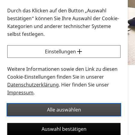
Vorlesen
Durch das Klicken auf den Button „Auswahl
bestätigen“ können Sie Ihre Auswahl der Cookie-
Alle Infomaterialien in verschiedenen
Kategorien und anderer technischer Systeme
Formaten an einem Ort
selbst festlegen.
Sie möchten wissen, wie Sie nach Infonmaterial
suchen und dieses bestellen bzw. herunterladen
Einstellungen
können? Schauen Sie sich die
Erklärvideos zum
Thema Infomaterial auf der PRO RETINA-Website
Weitere Informationen sowie den Link zu diesen
für blinde und sehbehinderte Menschen an.
Cookie-Einstellungen finden Sie in unserer
Datenschutzerklärung
. Hier finden Sie unser
Auf dieser Seite finden Sie sämtliches Infomaterial
Impressum
.
der PRO RETINA in all seinen Formaten an einem
Ort. Nutzen Sie den Formatfilter, um ausschließlich
Alle auswählen
nach Flyern und Broschüren, Audios oder Videos zu
suchen. Die meisten Flyer und Broschüren werden in
Auswahl bestätigen
verschiedenen Formaten angeboten: zur