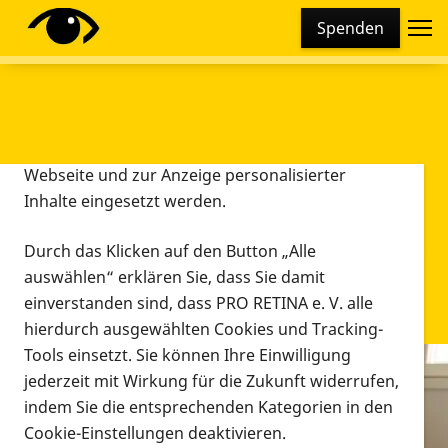
Cookie-Einstellungen
Spenden
Diese Webseite setzt verschiedene Cookies und
Tracking-Tools ein. Dies beinhaltet Cookies und
Tracking-Tools, die für den Betrieb der Webseite
technisch notwendig sind, die zu statistischen
Zwecken sowie zur besseren Bedienbarkeit der
Webseite und zur Anzeige personalisierter
Inhalte eingesetzt werden.
Durch das Klicken auf den Button „Alle
auswählen“ erklären Sie, dass Sie damit
einverstanden sind, dass PRO RETINA e. V. alle
hierdurch ausgewählten Cookies und Tracking-
Tools einsetzt. Sie können Ihre Einwilligung
jederzeit mit Wirkung für die Zukunft widerrufen,
Infomaterial
indem Sie die entsprechenden Kategorien in den
Infomaterial
Cookie-Einstellungen deaktivieren.