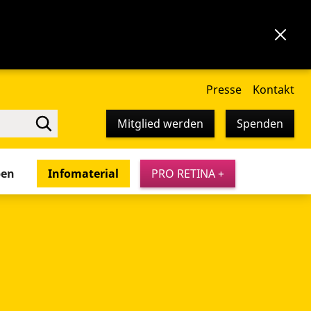
Presse
Kontakt
Mitglied werden
Spenden
pen
Infomaterial
PRO RETINA +