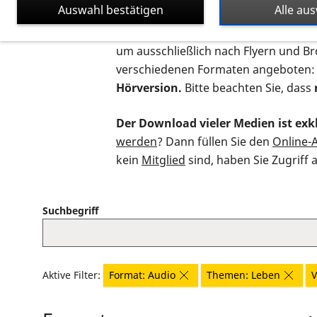
Auswahl bestätigen
Alle au
Auf dieser Seite finden Sie sämtliche
um ausschließlich nach Flyern und B
verschiedenen Formaten angeboten:
Hörversion.
Bitte beachten Sie, dass
Der Download vieler Medien ist exkl
werden
? Dann füllen Sie den
Online-
kein
Mitglied
sind, haben Sie Zugriff 
Suchbegriff
Aktive Filter:
Format: Audio
Themen: Leben
V