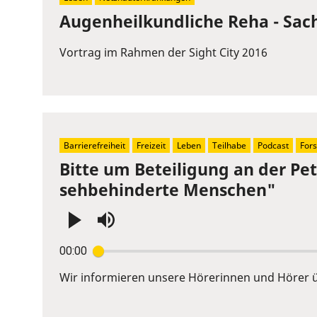
Augenheilkundliche Reha - Sac
Vortrag im Rahmen der Sight City 2016
Barrierefreiheit
Freizeit
Leben
Teilhabe
Podcast
For
Bitte um Beteiligung an der Pe
sehbehinderte Menschen"
Press
00:00
Enter
or
Wir informieren unsere Hörerinnen und Hörer üb
Space
to