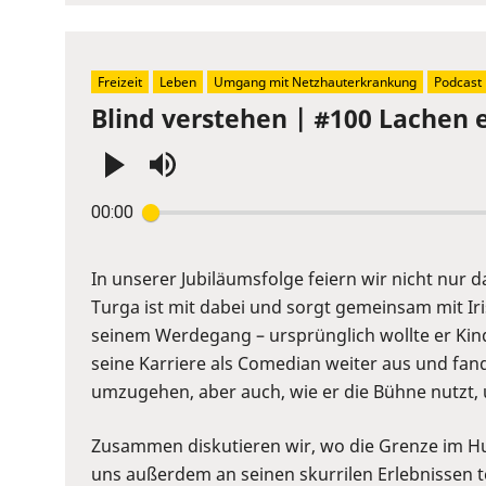
show
volume
slider.
Freizeit
Leben
Umgang mit Netzhauterkrankung
Podcast
Blind verstehen | #100 Lachen 
Press
00:00
Enter
or
Space
In unserer Jubiläumsfolge feiern wir nicht nur
to
Turga ist mit dabei und sorgt gemeinsam mit Ir
show
seinem Werdegang – ursprünglich wollte er Kin
volume
seine Karriere als Comedian weiter aus und fan
slider.
umzugehen, aber auch, wie er die Bühne nutzt
Zusammen diskutieren wir, wo die Grenze im Hu
uns außerdem an seinen skurrilen Erlebnissen te