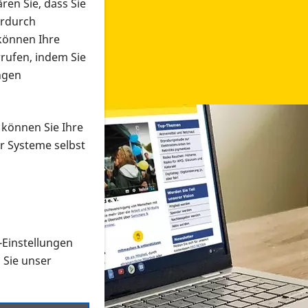
ren Sie, dass Sie
erdurch
 können Ihre
rrufen, indem Sie
ngen
 können Sie Ihre
r Systeme selbst
-Einstellungen
 in verschiedenen Formaten an e
n Sie unser
onmaterial suchen und dieses bestellen bzw. herunterladen
al auf der PRO RETINA-Website für blinde und sehbehi