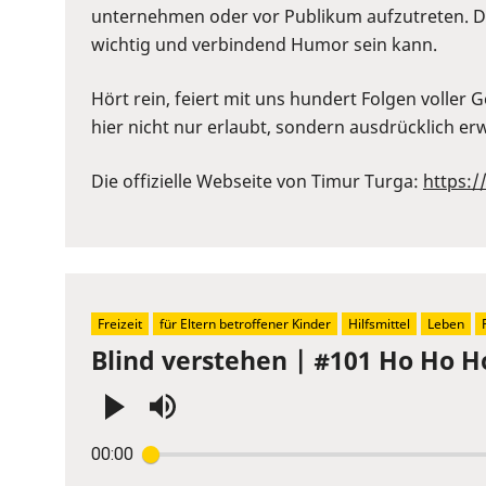
unternehmen oder vor Publikum aufzutreten. Di
wichtig und verbindend Humor sein kann.
Hört rein, feiert mit uns hundert Folgen voller
hier nicht nur erlaubt, sondern ausdrücklich e
Die offizielle Webseite von Timur Turga:
https:
Freizeit
für Eltern betroffener Kinder
Hilfsmittel
Leben
Blind verstehen | #101 Ho Ho 
Press
00:00
Enter