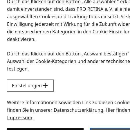
Durch das Klicken auf den Button „Alle auswählen“ erklä
damit einverstanden sind, dass PRO RETINA e. V. alle hi
ausgewählten Cookies und Tracking-Tools einsetzt. Sie
Einwilligung jederzeit mit Wirkung für die Zukunft wide
die entsprechenden Kategorien in den Cookie-Einstellu
deaktivieren.
Durch das Klicken auf den Button „Auswahl bestätigen“
Infomaterial
Auswahl der Cookie-Kategorien und anderer technische
Infomaterial
festlegen.
Einstellungen
Vorlesen
Weitere Informationen sowie den Link zu diesen Cookie
Alle Infomaterialien
finden Sie in unserer
Datenschutzerklärung
. Hier finde
Impressum
.
Sie möchten wissen, wie Sie nach Inf
Erklärvideos zum Thema Infomateri