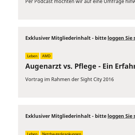
Per Podcast möchten wir auf eine Umfrage hinw
Space
to
show
volume
Exklusiver Mitgliederinhalt - bitte
loggen Sie 
slider.
Leben
AMD
Augenarzt vs. Pflege - Ein Erfa
Vortrag im Rahmen der Sight City 2016
Exklusiver Mitgliederinhalt - bitte
loggen Sie 
Leben
Netzhauterkrankungen