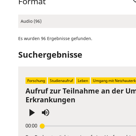
Format
Audio (96)
Es wurden 96 Ergebnisse gefunden.
Suchergebnisse
Forschung
Studienaufruf
Leben
Umgang mit Netzhauterk
Aufruf zur Teilnahme an der U
Erkrankungen
Press
00:00
Enter
or