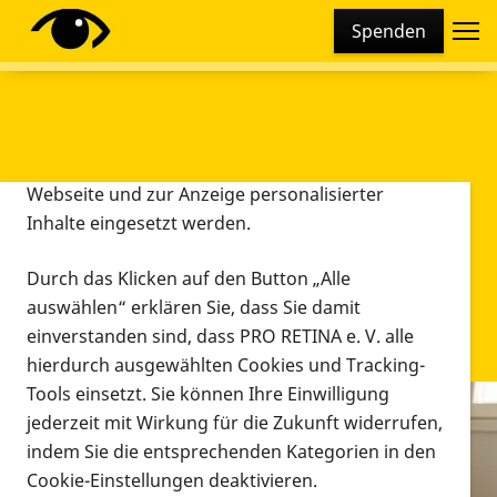
Cookie-Einstellungen
Spenden
Diese Webseite setzt verschiedene Cookies und
Tracking-Tools ein. Dies beinhaltet Cookies und
Tracking-Tools, die für den Betrieb der Webseite
technisch notwendig sind, die zu statistischen
Zwecken sowie zur besseren Bedienbarkeit der
Webseite und zur Anzeige personalisierter
Inhalte eingesetzt werden.
Durch das Klicken auf den Button „Alle
auswählen“ erklären Sie, dass Sie damit
einverstanden sind, dass PRO RETINA e. V. alle
hierdurch ausgewählten Cookies und Tracking-
Tools einsetzt. Sie können Ihre Einwilligung
jederzeit mit Wirkung für die Zukunft widerrufen,
Infomaterial
indem Sie die entsprechenden Kategorien in den
Infomaterial
Cookie-Einstellungen deaktivieren.