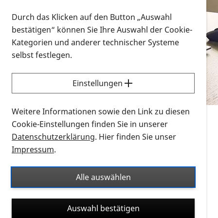
Vorlesen
Durch das Klicken auf den Button „Auswahl
bestätigen“ können Sie Ihre Auswahl der Cookie-
Alle Infomaterialien in verschiedenen
Kategorien und anderer technischer Systeme
Formaten an einem Ort
selbst festlegen.
Sie möchten wissen, wie Sie nach Infonmaterial
suchen und dieses bestellen bzw. herunterladen
Einstellungen
können? Schauen Sie sich die
Erklärvideos zum
Thema Infomaterial auf der PRO RETINA-Website
Weitere Informationen sowie den Link zu diesen
für blinde und sehbehinderte Menschen an.
Cookie-Einstellungen finden Sie in unserer
Datenschutzerklärung
. Hier finden Sie unser
Auf dieser Seite finden Sie sämtliches Infomaterial
Impressum
.
der PRO RETINA in all seinen Formaten an einem
Ort. Nutzen Sie den Formatfilter, um ausschließlich
Alle auswählen
nach Flyern und Broschüren, Audios oder Videos zu
suchen. Die meisten Flyer und Broschüren werden in
Auswahl bestätigen
verschiedenen Formaten angeboten: zur