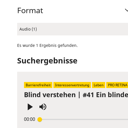
Format
Audio (1)
Es wurde 1 Ergebnis gefunden.
Suchergebnisse
Barrierefreiheit
Interessenvertretung
Leben
PRO RETINA
Blind verstehen | #41 Ein blin
Press
00:00
Enter