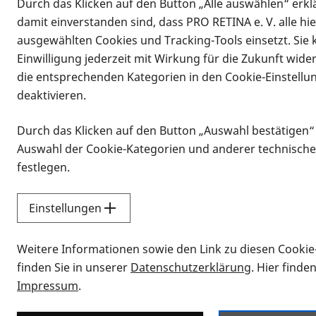
Durch das Klicken auf den Button „Alle auswählen“ erklä
damit einverstanden sind, dass PRO RETINA e. V. alle hi
ausgewählten Cookies und Tracking-Tools einsetzt. Sie
Einwilligung jederzeit mit Wirkung für die Zukunft wide
die entsprechenden Kategorien in den Cookie-Einstellu
deaktivieren.
Durch das Klicken auf den Button „Auswahl bestätigen“
Infomaterial
Auswahl der Cookie-Kategorien und anderer technische
Infomaterial
festlegen.
Einstellungen
Vorlesen
Weitere Informationen sowie den Link zu diesen Cookie
Alle Infomaterialien
finden Sie in unserer
Datenschutzerklärung
. Hier finde
Impressum
.
Sie möchten wissen, wie Sie nach Inf
Erklärvideos zum Thema Infomateri