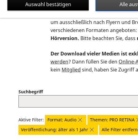
Auswahl bestätigen
Alle au
Auf dieser Seite finden Sie sämtliche
um ausschließlich nach Flyern und B
verschiedenen Formaten angeboten:
Hörversion.
Bitte beachten Sie, dass
Der Download vieler Medien ist exkl
werden
? Dann füllen Sie den
Online-
kein
Mitglied
sind, haben Sie Zugriff 
Suchbegriff
Aktive Filter:
Format: Audio
Themen: PRO RETINA
Veröffentlichung: älter als 1 Jahr
Alle Filter entfer