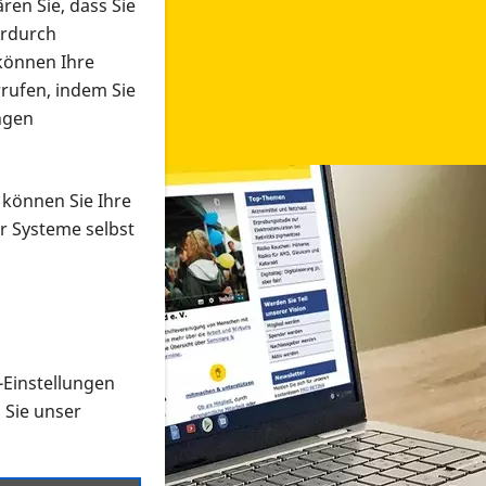
ren Sie, dass Sie
erdurch
 können Ihre
rrufen, indem Sie
ngen
 können Sie Ihre
r Systeme selbst
-Einstellungen
 in verschiedenen Formaten an e
n Sie unser
onmaterial suchen und dieses bestellen bzw. herunterladen
al auf der PRO RETINA-Website für blinde und sehbehi