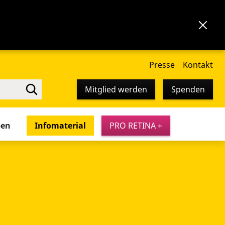
Presse
Kontakt
Mitglied werden
Spenden
pen
Infomaterial
PRO RETINA +