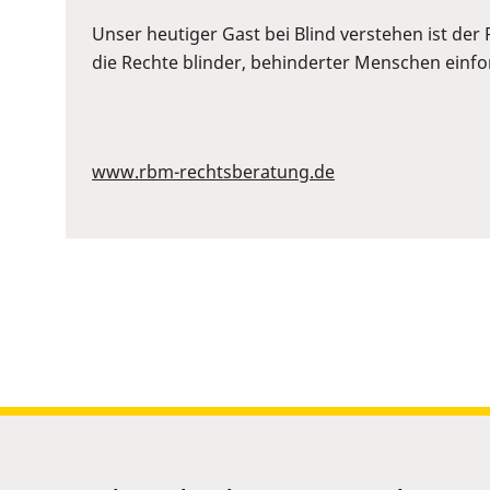
or
Space
Unser heutiger Gast bei Blind verstehen ist der
to
die Rechte blinder, behinderter Menschen einford
show
volume
slider.
www.rbm-rechtsberatung.de