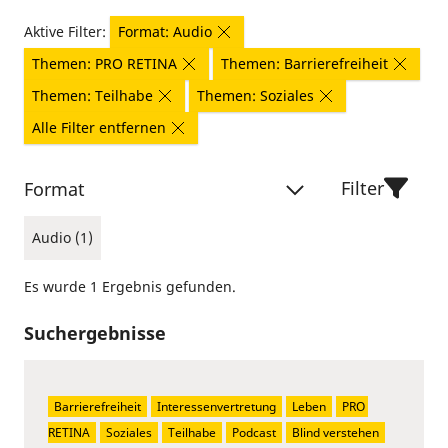
Aktive Filter:
Format: Audio
Themen: PRO RETINA
Themen: Barrierefreiheit
Themen: Teilhabe
Themen: Soziales
Alle Filter entfernen
Filter
Format
Audio (1)
Es wurde 1 Ergebnis gefunden.
Suchergebnisse
Barrierefreiheit
Interessenvertretung
Leben
PRO 
RETINA
Soziales
Teilhabe
Podcast
Blind verstehen