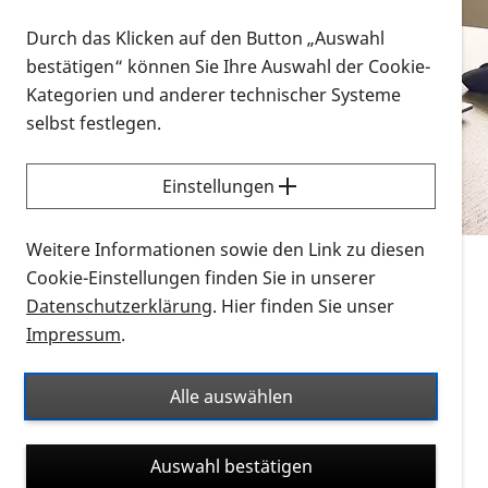
Vorlesen
Durch das Klicken auf den Button „Auswahl
bestätigen“ können Sie Ihre Auswahl der Cookie-
Alle Infomaterialien in verschiedenen
Kategorien und anderer technischer Systeme
Formaten an einem Ort
selbst festlegen.
Sie möchten wissen, wie Sie nach Infonmaterial
suchen und dieses bestellen bzw. herunterladen
Einstellungen
können? Schauen Sie sich die
Erklärvideos zum
Thema Infomaterial auf der PRO RETINA-Website
Weitere Informationen sowie den Link zu diesen
für blinde und sehbehinderte Menschen an.
Cookie-Einstellungen finden Sie in unserer
Datenschutzerklärung
. Hier finden Sie unser
Auf dieser Seite finden Sie sämtliches Infomaterial
Impressum
.
der PRO RETINA in all seinen Formaten an einem
Ort. Nutzen Sie den Formatfilter, um ausschließlich
Alle auswählen
nach Flyern und Broschüren, Audios oder Videos zu
suchen. Die meisten Flyer und Broschüren werden in
Auswahl bestätigen
verschiedenen Formaten angeboten: zur