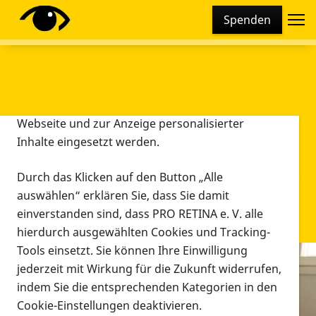
Cookie-Einstellungen
Spenden
Diese Webseite setzt verschiedene Cookies und
Tracking-Tools ein. Dies beinhaltet Cookies und
Tracking-Tools, die für den Betrieb der Webseite
technisch notwendig sind, die zu statistischen
Zwecken sowie zur besseren Bedienbarkeit der
Webseite und zur Anzeige personalisierter
Inhalte eingesetzt werden.
Durch das Klicken auf den Button „Alle
auswählen“ erklären Sie, dass Sie damit
einverstanden sind, dass PRO RETINA e. V. alle
hierdurch ausgewählten Cookies und Tracking-
Tools einsetzt. Sie können Ihre Einwilligung
jederzeit mit Wirkung für die Zukunft widerrufen,
Infomaterial
indem Sie die entsprechenden Kategorien in den
Infomaterial
Cookie-Einstellungen deaktivieren.