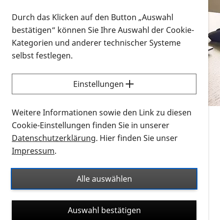
Vorlesen
Durch das Klicken auf den Button „Auswahl
bestätigen“ können Sie Ihre Auswahl der Cookie-
Alle Infomaterialien in verschiedenen
Kategorien und anderer technischer Systeme
Formaten an einem Ort
selbst festlegen.
Sie möchten wissen, wie Sie nach Infonmaterial
suchen und dieses bestellen bzw. herunterladen
Einstellungen
können? Schauen Sie sich die
Erklärvideos zum
Thema Infomaterial auf der PRO RETINA-Website
Weitere Informationen sowie den Link zu diesen
für blinde und sehbehinderte Menschen an.
Cookie-Einstellungen finden Sie in unserer
Datenschutzerklärung
. Hier finden Sie unser
Auf dieser Seite finden Sie sämtliches Infomaterial
Impressum
.
der PRO RETINA in all seinen Formaten an einem
Ort. Nutzen Sie den Formatfilter, um ausschließlich
Alle auswählen
nach Flyern und Broschüren, Audios oder Videos zu
suchen. Die meisten Flyer und Broschüren werden in
Auswahl bestätigen
verschiedenen Formaten angeboten: zur