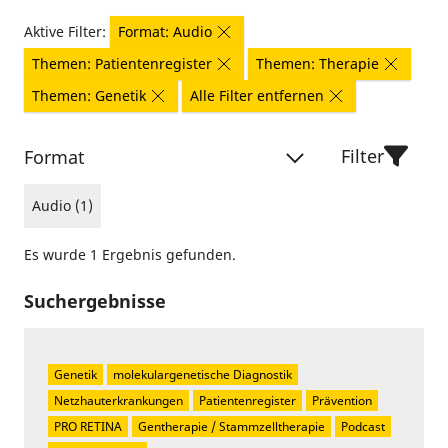
Aktive Filter:
Format: Audio
Themen: Patientenregister
Themen: Therapie
Themen: Genetik
Alle Filter entfernen
Filter
Format
Audio (1)
Es wurde 1 Ergebnis gefunden.
Suchergebnisse
Genetik
molekulargenetische Diagnostik
Netzhauterkrankungen
Patientenregister
Prävention
PRO RETINA
Gentherapie / Stammzelltherapie
Podcast