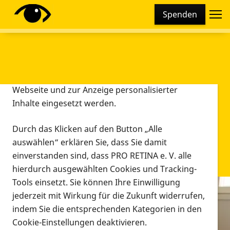
Cookie-Einstellungen
Spenden
Diese Webseite setzt verschiedene Cookies und
Tracking-Tools ein. Dies beinhaltet Cookies und
Tracking-Tools, die für den Betrieb der Webseite
technisch notwendig sind, die zu statistischen
Zwecken sowie zur besseren Bedienbarkeit der
Webseite und zur Anzeige personalisierter
Inhalte eingesetzt werden.
Durch das Klicken auf den Button „Alle
auswählen“ erklären Sie, dass Sie damit
einverstanden sind, dass PRO RETINA e. V. alle
hierdurch ausgewählten Cookies und Tracking-
Tools einsetzt. Sie können Ihre Einwilligung
jederzeit mit Wirkung für die Zukunft widerrufen,
Infomaterial
indem Sie die entsprechenden Kategorien in den
Infomaterial
Cookie-Einstellungen deaktivieren.