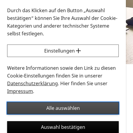
Vorlesen
Durch das Klicken auf den Button „Auswahl
bestätigen“ können Sie Ihre Auswahl der Cookie-
Alle Infomaterialien in verschiedenen
Kategorien und anderer technischer Systeme
Formaten an einem Ort
selbst festlegen.
Sie möchten wissen, wie Sie nach Infonmaterial
suchen und dieses bestellen bzw. herunterladen
Einstellungen
können? Schauen Sie sich die
Erklärvideos zum
Thema Infomaterial auf der PRO RETINA-Website
Weitere Informationen sowie den Link zu diesen
für blinde und sehbehinderte Menschen an.
Cookie-Einstellungen finden Sie in unserer
Datenschutzerklärung
. Hier finden Sie unser
Auf dieser Seite finden Sie sämtliches Infomaterial
Impressum
.
der PRO RETINA in all seinen Formaten an einem
Ort. Nutzen Sie den Formatfilter, um ausschließlich
Alle auswählen
nach Flyern und Broschüren, Audios oder Videos zu
suchen. Die meisten Flyer und Broschüren werden in
Auswahl bestätigen
verschiedenen Formaten angeboten: zur