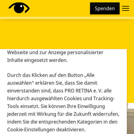
Cookie-Einstellungen
Spenden
Diese Webseite setzt verschiedene Cookies und
Tracking-Tools ein. Dies beinhaltet Cookies und
Tracking-Tools, die für den Betrieb der Webseite
technisch notwendig sind, die zu statistischen
Zwecken sowie zur besseren Bedienbarkeit der
Webseite und zur Anzeige personalisierter
Inhalte eingesetzt werden.
Durch das Klicken auf den Button „Alle
auswählen“ erklären Sie, dass Sie damit
einverstanden sind, dass PRO RETINA e. V. alle
hierdurch ausgewählten Cookies und Tracking-
Tools einsetzt. Sie können Ihre Einwilligung
jederzeit mit Wirkung für die Zukunft widerrufen,
Infomaterial
indem Sie die entsprechenden Kategorien in den
Infomaterial
Cookie-Einstellungen deaktivieren.