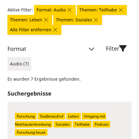
Aktive Filter:
Format: Audio
Themen: Teilhabe
Themen: Leben
Themen: Soziales
Alle Filter entfernen
Filter
Format
Audio (7)
Es wurden 7 Ergebnisse gefunden.
Suchergebnisse
Forschung
Studienaufruf
Leben
Umgang mit 
Netzhauterkrankung
Soziales
Teilhabe
Podcast
Forschung heute