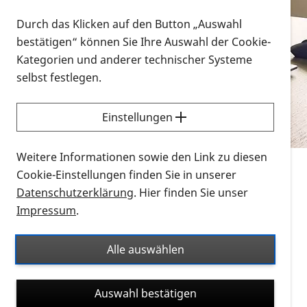
Vorlesen
Durch das Klicken auf den Button „Auswahl
bestätigen“ können Sie Ihre Auswahl der Cookie-
Alle Infomaterialien in verschiedenen
Kategorien und anderer technischer Systeme
Formaten an einem Ort
selbst festlegen.
Sie möchten wissen, wie Sie nach Infonmaterial
suchen und dieses bestellen bzw. herunterladen
Einstellungen
können? Schauen Sie sich die
Erklärvideos zum
Thema Infomaterial auf der PRO RETINA-Website
Weitere Informationen sowie den Link zu diesen
für blinde und sehbehinderte Menschen an.
Cookie-Einstellungen finden Sie in unserer
Datenschutzerklärung
. Hier finden Sie unser
Auf dieser Seite finden Sie sämtliches Infomaterial
Impressum
.
der PRO RETINA in all seinen Formaten an einem
Ort. Nutzen Sie den Formatfilter, um ausschließlich
Alle auswählen
nach Flyern und Broschüren, Audios oder Videos zu
suchen. Die meisten Flyer und Broschüren werden in
Auswahl bestätigen
verschiedenen Formaten angeboten: zur