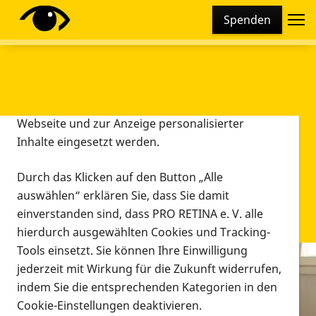
Cookie-Einstellungen
Spenden
Diese Webseite setzt verschiedene Cookies und
Tracking-Tools ein. Dies beinhaltet Cookies und
Tracking-Tools, die für den Betrieb der Webseite
technisch notwendig sind, die zu statistischen
Zwecken sowie zur besseren Bedienbarkeit der
Webseite und zur Anzeige personalisierter
Inhalte eingesetzt werden.
Durch das Klicken auf den Button „Alle
auswählen“ erklären Sie, dass Sie damit
einverstanden sind, dass PRO RETINA e. V. alle
hierdurch ausgewählten Cookies und Tracking-
Tools einsetzt. Sie können Ihre Einwilligung
jederzeit mit Wirkung für die Zukunft widerrufen,
Infomaterial
indem Sie die entsprechenden Kategorien in den
Infomaterial
Cookie-Einstellungen deaktivieren.