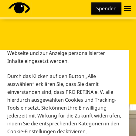
Cookie-Einstellungen
Spenden
Diese Webseite setzt verschiedene Cookies und
Tracking-Tools ein. Dies beinhaltet Cookies und
Tracking-Tools, die für den Betrieb der Webseite
technisch notwendig sind, die zu statistischen
Zwecken sowie zur besseren Bedienbarkeit der
Webseite und zur Anzeige personalisierter
Inhalte eingesetzt werden.
Durch das Klicken auf den Button „Alle
auswählen“ erklären Sie, dass Sie damit
einverstanden sind, dass PRO RETINA e. V. alle
hierdurch ausgewählten Cookies und Tracking-
Tools einsetzt. Sie können Ihre Einwilligung
jederzeit mit Wirkung für die Zukunft widerrufen,
Infomaterial
indem Sie die entsprechenden Kategorien in den
Infomaterial
Cookie-Einstellungen deaktivieren.