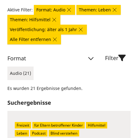
Aktive Filter:
Format: Audio
Themen: Leben
Themen: Hilfsmittel
Veröffentlichung: älter als 1 Jahr
Alle Filter entfernen
Filter
Format
Audio (21)
Es wurden 21 Ergebnisse gefunden.
Suchergebnisse
Freizeit
für Eltern betroffener Kinder
Hilfsmittel
Leben
Podcast
Blind verstehen