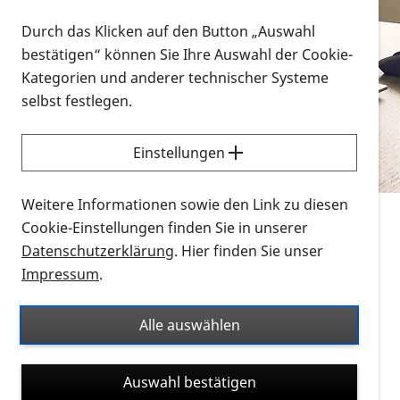
Vorlesen
Durch das Klicken auf den Button „Auswahl
bestätigen“ können Sie Ihre Auswahl der Cookie-
Alle Infomaterialien in verschiedenen
Kategorien und anderer technischer Systeme
Formaten an einem Ort
selbst festlegen.
Sie möchten wissen, wie Sie nach Infonmaterial
suchen und dieses bestellen bzw. herunterladen
Einstellungen
können? Schauen Sie sich die
Erklärvideos zum
Thema Infomaterial auf der PRO RETINA-Website
Weitere Informationen sowie den Link zu diesen
für blinde und sehbehinderte Menschen an.
Cookie-Einstellungen finden Sie in unserer
Datenschutzerklärung
. Hier finden Sie unser
Auf dieser Seite finden Sie sämtliches Infomaterial
Impressum
.
der PRO RETINA in all seinen Formaten an einem
Ort. Nutzen Sie den Formatfilter, um ausschließlich
Alle auswählen
nach Flyern und Broschüren, Audios oder Videos zu
suchen. Die meisten Flyer und Broschüren werden in
Auswahl bestätigen
verschiedenen Formaten angeboten: zur