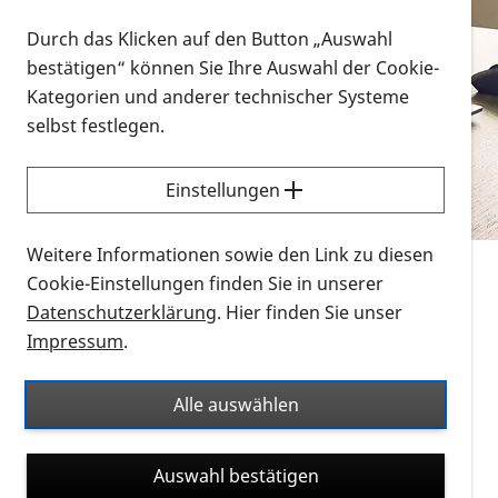
Vorlesen
Durch das Klicken auf den Button „Auswahl
bestätigen“ können Sie Ihre Auswahl der Cookie-
Alle Infomaterialien in verschiedenen
Kategorien und anderer technischer Systeme
Formaten an einem Ort
selbst festlegen.
Sie möchten wissen, wie Sie nach Infonmaterial
suchen und dieses bestellen bzw. herunterladen
Einstellungen
können? Schauen Sie sich die
Erklärvideos zum
Thema Infomaterial auf der PRO RETINA-Website
Weitere Informationen sowie den Link zu diesen
für blinde und sehbehinderte Menschen an.
Cookie-Einstellungen finden Sie in unserer
Datenschutzerklärung
. Hier finden Sie unser
Auf dieser Seite finden Sie sämtliches Infomaterial
Impressum
.
der PRO RETINA in all seinen Formaten an einem
Ort. Nutzen Sie den Formatfilter, um ausschließlich
Alle auswählen
nach Flyern und Broschüren, Audios oder Videos zu
suchen. Die meisten Flyer und Broschüren werden in
Auswahl bestätigen
verschiedenen Formaten angeboten: zur