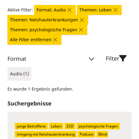
Aktive Filter:
Format: Audio
Themen: Leben
Themen: Netzhauterkrankungen
Themen: psychologische Fragen
Alle Filter entfernen
Filter
Format
Audio (1)
Es wurde 1 Ergebnis gefunden.
Suchergebnisse
junge Betroffene
Leben
ZSD
psychologische Fragen
Umgang mit Netzhauterkrankung
Podcast
Blind 