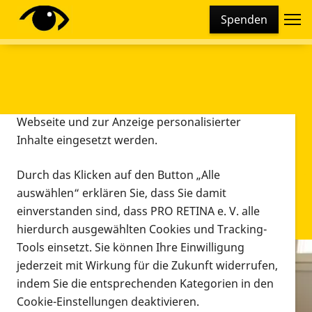
Cookie-Einstellungen
Spenden
Diese Webseite setzt verschiedene Cookies und
Tracking-Tools ein. Dies beinhaltet Cookies und
Tracking-Tools, die für den Betrieb der Webseite
technisch notwendig sind, die zu statistischen
Zwecken sowie zur besseren Bedienbarkeit der
Webseite und zur Anzeige personalisierter
Inhalte eingesetzt werden.
Durch das Klicken auf den Button „Alle
auswählen“ erklären Sie, dass Sie damit
einverstanden sind, dass PRO RETINA e. V. alle
hierdurch ausgewählten Cookies und Tracking-
Tools einsetzt. Sie können Ihre Einwilligung
jederzeit mit Wirkung für die Zukunft widerrufen,
Infomaterial
indem Sie die entsprechenden Kategorien in den
Infomaterial
Cookie-Einstellungen deaktivieren.