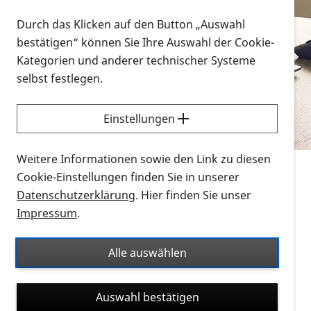
Vorlesen
Durch das Klicken auf den Button „Auswahl
bestätigen“ können Sie Ihre Auswahl der Cookie-
Alle Infomaterialien in verschiedenen
Kategorien und anderer technischer Systeme
Formaten an einem Ort
selbst festlegen.
Sie möchten wissen, wie Sie nach Infonmaterial
suchen und dieses bestellen bzw. herunterladen
Einstellungen
können? Schauen Sie sich die
Erklärvideos zum
Thema Infomaterial auf der PRO RETINA-Website
Weitere Informationen sowie den Link zu diesen
für blinde und sehbehinderte Menschen an.
Cookie-Einstellungen finden Sie in unserer
Datenschutzerklärung
. Hier finden Sie unser
Auf dieser Seite finden Sie sämtliches Infomaterial
Impressum
.
der PRO RETINA in all seinen Formaten an einem
Ort. Nutzen Sie den Formatfilter, um ausschließlich
Alle auswählen
nach Flyern und Broschüren, Audios oder Videos zu
suchen. Die meisten Flyer und Broschüren werden in
Auswahl bestätigen
verschiedenen Formaten angeboten: zur