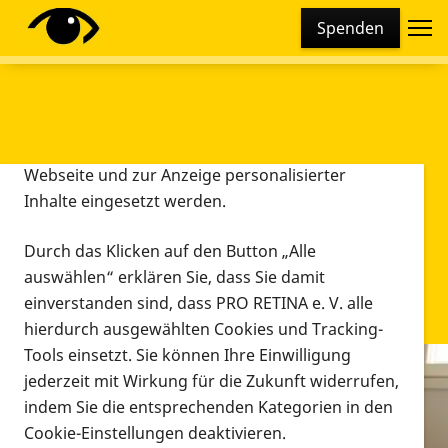
Cookie-Einstellungen
Spenden
Diese Webseite setzt verschiedene Cookies und
Tracking-Tools ein. Dies beinhaltet Cookies und
Tracking-Tools, die für den Betrieb der Webseite
technisch notwendig sind, die zu statistischen
Zwecken sowie zur besseren Bedienbarkeit der
Webseite und zur Anzeige personalisierter
Inhalte eingesetzt werden.
Durch das Klicken auf den Button „Alle
auswählen“ erklären Sie, dass Sie damit
einverstanden sind, dass PRO RETINA e. V. alle
hierdurch ausgewählten Cookies und Tracking-
Tools einsetzt. Sie können Ihre Einwilligung
jederzeit mit Wirkung für die Zukunft widerrufen,
Infomaterial
indem Sie die entsprechenden Kategorien in den
Infomaterial
Cookie-Einstellungen deaktivieren.