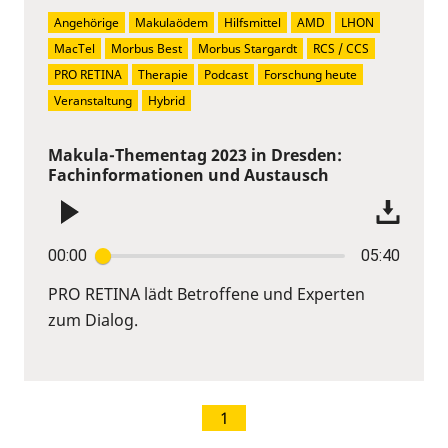
Angehörige
Makulaödem
Hilfsmittel
AMD
LHON
MacTel
Morbus Best
Morbus Stargardt
RCS / CCS
PRO RETINA
Therapie
Podcast
Forschung heute
Veranstaltung
Hybrid
Makula-Thementag 2023 in Dresden:
Fachinformationen und Austausch
00:00
05:40
PRO RETINA lädt Betroffene und Experten
zum Dialog.
1