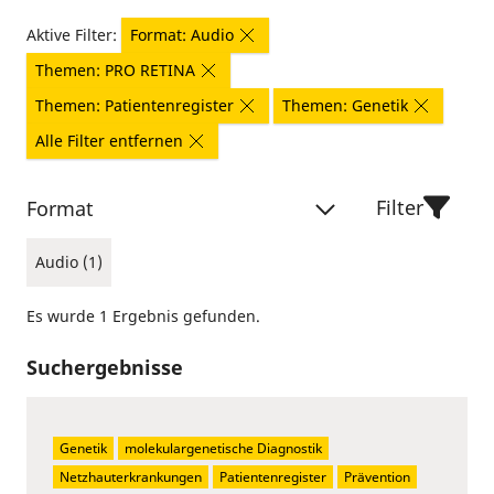
Aktive Filter:
Format: Audio
Themen: PRO RETINA
Themen: Patientenregister
Themen: Genetik
Alle Filter entfernen
Filter
Format
Audio (1)
Es wurde 1 Ergebnis gefunden.
Suchergebnisse
Genetik
molekulargenetische Diagnostik
Netzhauterkrankungen
Patientenregister
Prävention