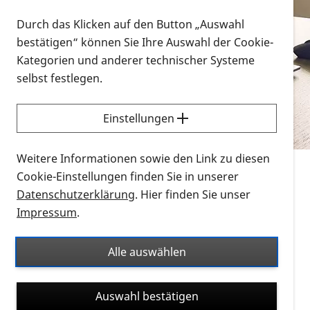
Vorlesen
Durch das Klicken auf den Button „Auswahl
bestätigen“ können Sie Ihre Auswahl der Cookie-
Alle Infomaterialien in verschiedenen
Kategorien und anderer technischer Systeme
Formaten an einem Ort
selbst festlegen.
Sie möchten wissen, wie Sie nach Infonmaterial
suchen und dieses bestellen bzw. herunterladen
Einstellungen
können? Schauen Sie sich die
Erklärvideos zum
Thema Infomaterial auf der PRO RETINA-Website
Weitere Informationen sowie den Link zu diesen
für blinde und sehbehinderte Menschen an.
Cookie-Einstellungen finden Sie in unserer
Datenschutzerklärung
. Hier finden Sie unser
Auf dieser Seite finden Sie sämtliches Infomaterial
Impressum
.
der PRO RETINA in all seinen Formaten an einem
Ort. Nutzen Sie den Formatfilter, um ausschließlich
Alle auswählen
nach Flyern und Broschüren, Audios oder Videos zu
suchen. Die meisten Flyer und Broschüren werden in
Auswahl bestätigen
verschiedenen Formaten angeboten: zur