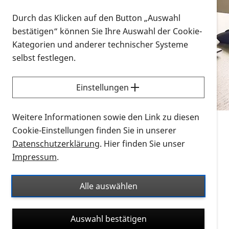
Vorlesen
Durch das Klicken auf den Button „Auswahl
bestätigen“ können Sie Ihre Auswahl der Cookie-
Alle Infomaterialien in verschiedenen
Kategorien und anderer technischer Systeme
Formaten an einem Ort
selbst festlegen.
Sie möchten wissen, wie Sie nach Infonmaterial
suchen und dieses bestellen bzw. herunterladen
Einstellungen
können? Schauen Sie sich die
Erklärvideos zum
Thema Infomaterial auf der PRO RETINA-Website
Weitere Informationen sowie den Link zu diesen
für blinde und sehbehinderte Menschen an.
Cookie-Einstellungen finden Sie in unserer
Datenschutzerklärung
. Hier finden Sie unser
Auf dieser Seite finden Sie sämtliches Infomaterial
Impressum
.
der PRO RETINA in all seinen Formaten an einem
Ort. Nutzen Sie den Formatfilter, um ausschließlich
Alle auswählen
nach Flyern und Broschüren, Audios oder Videos zu
suchen. Die meisten Flyer und Broschüren werden in
Auswahl bestätigen
verschiedenen Formaten angeboten: zur