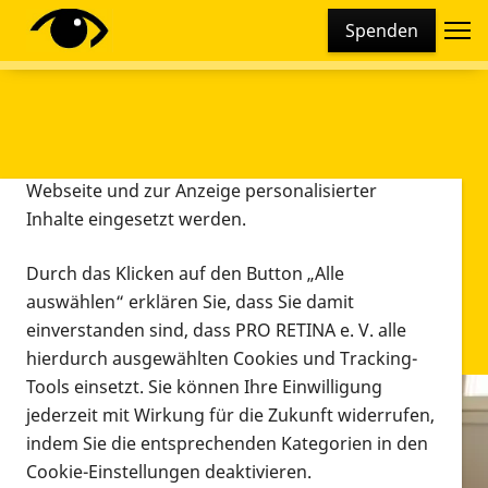
Cookie-Einstellungen
Spenden
Diese Webseite setzt verschiedene Cookies und
Tracking-Tools ein. Dies beinhaltet Cookies und
Tracking-Tools, die für den Betrieb der Webseite
technisch notwendig sind, die zu statistischen
Zwecken sowie zur besseren Bedienbarkeit der
Webseite und zur Anzeige personalisierter
Inhalte eingesetzt werden.
Durch das Klicken auf den Button „Alle
auswählen“ erklären Sie, dass Sie damit
einverstanden sind, dass PRO RETINA e. V. alle
hierdurch ausgewählten Cookies und Tracking-
Tools einsetzt. Sie können Ihre Einwilligung
jederzeit mit Wirkung für die Zukunft widerrufen,
Infomaterial
indem Sie die entsprechenden Kategorien in den
Infomaterial
Cookie-Einstellungen deaktivieren.