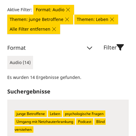
Aktive Filter:
Format: Audio
Themen: junge Betroffene
Themen: Leben
Alle Filter entfernen
Filter
Format
Audio (14)
Es wurden 14 Ergebnisse gefunden.
Suchergebnisse
junge Betroffene
Leben
psychologische Fragen
Umgang mit Netzhauterkrankung
Podcast
Blind 
verstehen