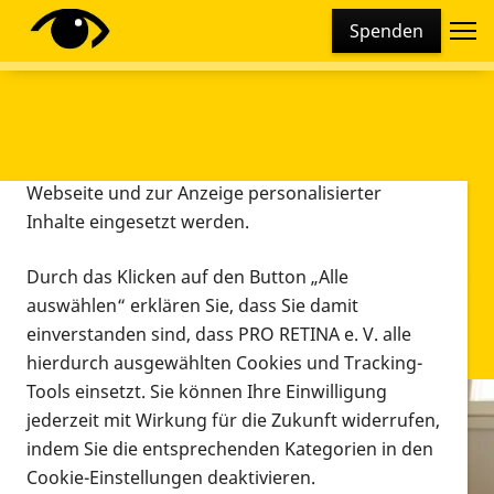
Cookie-Einstellungen
Spenden
Diese Webseite setzt verschiedene Cookies und
Tracking-Tools ein. Dies beinhaltet Cookies und
Tracking-Tools, die für den Betrieb der Webseite
technisch notwendig sind, die zu statistischen
Zwecken sowie zur besseren Bedienbarkeit der
Webseite und zur Anzeige personalisierter
Inhalte eingesetzt werden.
Durch das Klicken auf den Button „Alle
auswählen“ erklären Sie, dass Sie damit
einverstanden sind, dass PRO RETINA e. V. alle
hierdurch ausgewählten Cookies und Tracking-
Tools einsetzt. Sie können Ihre Einwilligung
jederzeit mit Wirkung für die Zukunft widerrufen,
Infomaterial
indem Sie die entsprechenden Kategorien in den
Infomaterial
Cookie-Einstellungen deaktivieren.