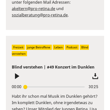
unter folgenden Mail Adressen:
akeltern@pro-retina.de
und
sozialberatung@pro-retina.de
.
Freizeit
junge Betroffene
Leben
Podcast
Blind 
verstehen
Blind verstehen | #49 Konzert im Dunklen
00:00
30:25
Habt ihr schon mal Musik im Dunklen gehört?
Im komplett Dunklen, ohne irgendetwas zu
sehen? Unser Mitglied der Jungen Retina, Lisa,