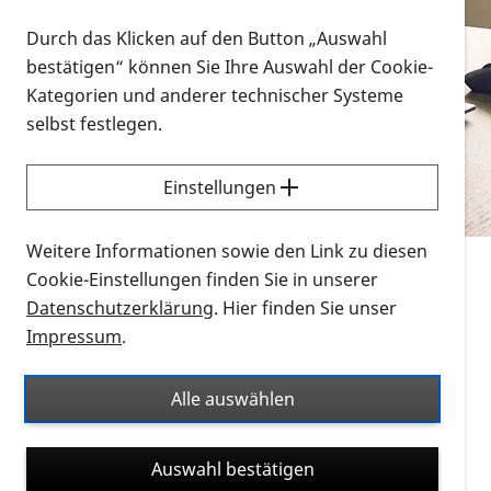
Vorlesen
Durch das Klicken auf den Button „Auswahl
bestätigen“ können Sie Ihre Auswahl der Cookie-
Alle Infomaterialien in verschiedenen
Kategorien und anderer technischer Systeme
Formaten an einem Ort
selbst festlegen.
Sie möchten wissen, wie Sie nach Infonmaterial
suchen und dieses bestellen bzw. herunterladen
Einstellungen
können? Schauen Sie sich die
Erklärvideos zum
Thema Infomaterial auf der PRO RETINA-Website
Weitere Informationen sowie den Link zu diesen
für blinde und sehbehinderte Menschen an.
Cookie-Einstellungen finden Sie in unserer
Datenschutzerklärung
. Hier finden Sie unser
Auf dieser Seite finden Sie sämtliches Infomaterial
Impressum
.
der PRO RETINA in all seinen Formaten an einem
Ort. Nutzen Sie den Formatfilter, um ausschließlich
Alle auswählen
nach Flyern und Broschüren, Audios oder Videos zu
suchen. Die meisten Flyer und Broschüren werden in
Auswahl bestätigen
verschiedenen Formaten angeboten: zur