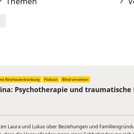
Themen
V
it Netzhauterkrankung
Podcast
Blind verstehen
etina: Psychotherapie und traumatisc
lten Laura und Lukas über Beziehungen und Familiengründ