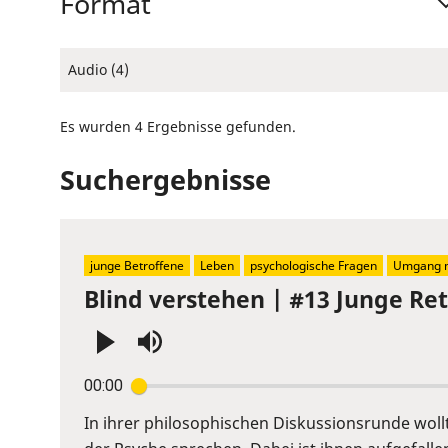
Format
Audio (4)
Es wurden 4 Ergebnisse gefunden.
Suchergebnisse
junge Betroffene
Leben
psychologische Fragen
Umgang m
Blind verstehen | #13 Junge R
Press
00:00
Enter
or
In ihrer philosophischen Diskussionsrunde wol
Space