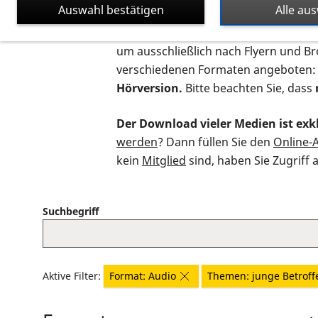
Auswahl bestätigen
Alle au
Auf dieser Seite finden Sie sämtliche
um ausschließlich nach Flyern und B
verschiedenen Formaten angeboten:
Hörversion.
Bitte beachten Sie, dass
Der Download vieler Medien ist exkl
werden
? Dann füllen Sie den
Online-
kein
Mitglied
sind, haben Sie Zugriff 
Suchbegriff
Aktive Filter:
Format: Audio
Themen: junge Betroff