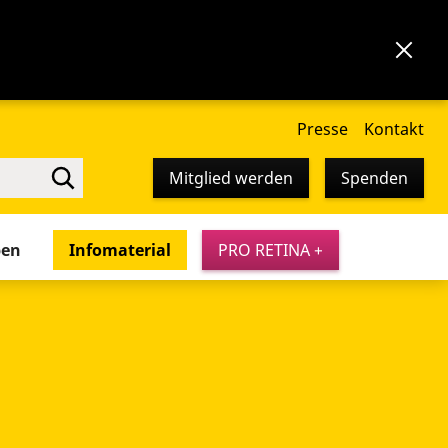
Presse
Kontakt
Mitglied werden
Spenden
pen
Infomaterial
PRO RETINA +