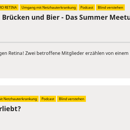
RO RETINA
Umgang mit Netzhauterkrankung
Podcast
Blind verstehen
, Brücken und Bier - Das Summer Meetu
ngen Retina! Zwei betroffene Mitglieder erzählen von ein
t Netzhauterkrankung
Podcast
Blind verstehen
rliebt?