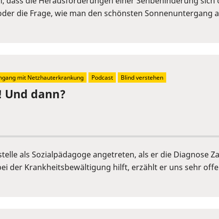
en, dass die Herausforderungen einer Sehbehinderung sich 
 oder die Frage, wie man den schönsten Sonnenuntergang au
gang mit Netzhauterkrankung
Podcast
Blind verstehen
e! Und dann?
sstelle als Sozialpädagoge angetreten, als er die Diagnose 
der Krankheitsbewältigung hilft, erzählt er uns sehr offen