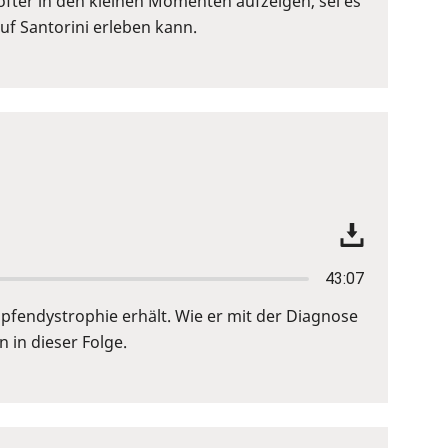
öfter in den kleinen Momenten aufzeigen, sei es
f Santorini erleben kann.
43:07
Zapfendystrophie erhält. Wie er mit der Diagnose
 in dieser Folge.