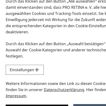
Durch das Klicken auf den Button „Alle auswählen“ erklä
damit einverstanden sind, dass PRO RETINA e. V. alle hi
ausgewählten Cookies und Tracking-Tools einsetzt. Sie
Einwilligung jederzeit mit Wirkung für die Zukunft wide
die entsprechenden Kategorien in den Cookie-Einstellu
deaktivieren.
Durch das Klicken auf den Button „Auswahl bestätigen“
Infomaterial
Auswahl der Cookie-Kategorien und anderer technische
Infomaterial
festlegen.
Einstellungen
Vorlesen
Weitere Informationen sowie den Link zu diesen Cookie
Alle Infomaterialien
finden Sie in unserer
Datenschutzerklärung
. Hier finde
Impressum
.
Sie möchten wissen, wie Sie nach Inf
Erklärvideos zum Thema Infomateri