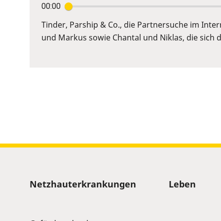
00:00
Enter
or
Tinder, Parship & Co., die Partnersuche im Inte
Space
und Markus sowie Chantal und Niklas, die sich d
to
show
volume
slider.
Sitemap
Netzhauterkrankungen
Leben