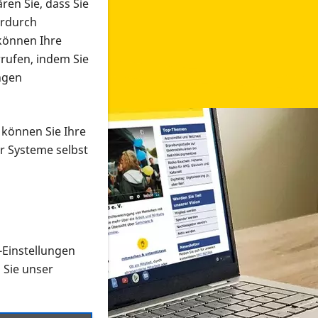
ren Sie, dass Sie
erdurch
 können Ihre
rrufen, indem Sie
ngen
 können Sie Ihre
r Systeme selbst
-Einstellungen
 in verschiedenen Formaten an e
n Sie unser
onmaterial suchen und dieses bestellen bzw. herunterladen
al auf der PRO RETINA-Website für blinde und sehbehi