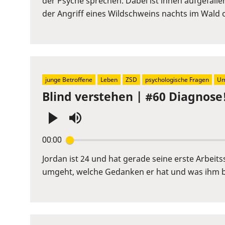
der Psyche sprechen. Dabei ist ihnen aufgefall
to
der Angriff eines Wildschweins nachts im Wald
show
volume
slider.
junge Betroffene
Leben
ZSD
psychologische Fragen
Um
Blind verstehen | #60 Diagnos
Press
00:00
Enter
or
Jordan ist 24 und hat gerade seine erste Arbeit
Space
umgeht, welche Gedanken er hat und was ihm bei 
to
show
volume
slider.