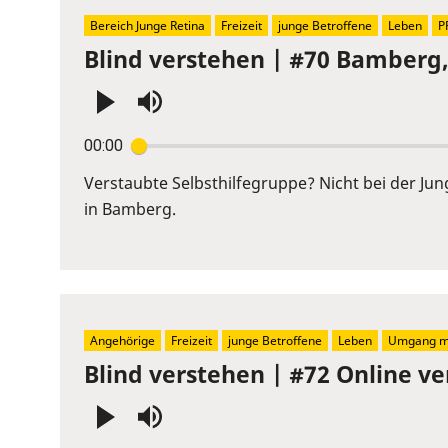
Bereich Junge Retina
Freizeit
junge Betroffene
Leben
P
Blind verstehen | #70 Bamberg
Press
00:00
Enter
or
Verstaubte Selbsthilfegruppe? Nicht bei der Ju
Space
in Bamberg.
to
show
volume
slider.
Angehörige
Freizeit
junge Betroffene
Leben
Umgang mi
Blind verstehen | #72 Online ve
Press