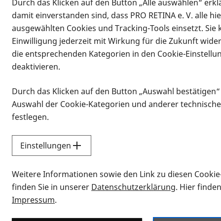
Durch das Klicken auf den Button „Alle auswählen“ erklä
damit einverstanden sind, dass PRO RETINA e. V. alle hi
ausgewählten Cookies und Tracking-Tools einsetzt. Sie
Einwilligung jederzeit mit Wirkung für die Zukunft wide
die entsprechenden Kategorien in den Cookie-Einstellu
deaktivieren.
Durch das Klicken auf den Button „Auswahl bestätigen“
Infomaterial
Auswahl der Cookie-Kategorien und anderer technische
Infomaterial
festlegen.
Einstellungen
Vorlesen
Weitere Informationen sowie den Link zu diesen Cookie
Alle Infomaterialien
finden Sie in unserer
Datenschutzerklärung
. Hier finde
Impressum
.
Sie möchten wissen, wie Sie nach Inf
Erklärvideos zum Thema Infomateri