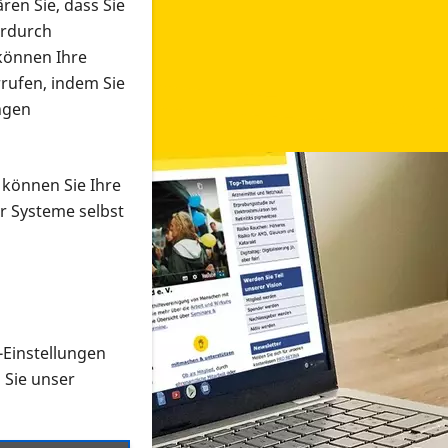
ren Sie, dass Sie
erdurch
 können Ihre
rrufen, indem Sie
ngen
 können Sie Ihre
r Systeme selbst
-Einstellungen
 in verschiedenen Formaten an e
n Sie unser
onmaterial suchen und dieses bestellen bzw. herunterladen
al auf der PRO RETINA-Website für blinde und sehbehi