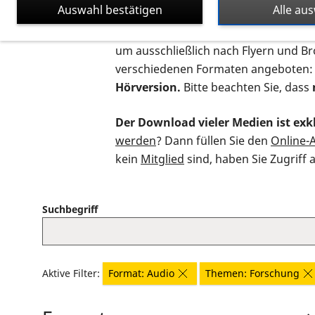
Auswahl bestätigen
Alle au
Auf dieser Seite finden Sie sämtliche
um ausschließlich nach Flyern und B
verschiedenen Formaten angeboten:
Hörversion.
Bitte beachten Sie, dass
Der Download vieler Medien ist exkl
werden
? Dann füllen Sie den
Online-
kein
Mitglied
sind, haben Sie Zugriff 
Suchbegriff
Aktive Filter:
Format: Audio
Themen: Forschung