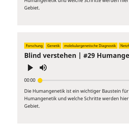
Humangenetik und welche Schritte werden hier 
to
Gebiet.
show
volume
slider.
Forschung
Genetik
molekulargenetische Diagnostik
Netz
Blind verstehen | #29 Humangen
Press
00:00
Enter
or
Die Humangenetik ist ein wichtiger Baustein fü
Space
Humangenetik und welche Schritte werden hier 
to
Gebiet.
show
volume
slider.