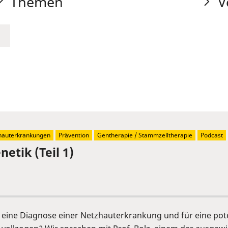
Themen
V
hauterkrankungen
Prävention
Gentherapie / Stammzelltherapie
Podcast
etik (Teil 1)
r eine Diagnose einer Netzhauterkrankung und für eine pot