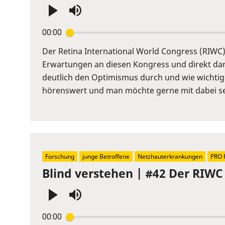
Press
00:00
Enter
or
Der Retina International World Congress (RIWC) 
Space
Erwartungen an diesen Kongress und direkt dana
to
deutlich den Optimismus durch und wie wichtig
show
hörenswert und man möchte gerne mit dabei se
volume
slider.
Forschung
junge Betroffene
Netzhauterkrankungen
PRO 
Blind verstehen | #42 Der RIWC 
Press
00:00
Enter