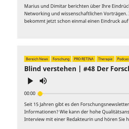
or
Marius und Dimitar berichten über Ihre Eindrü
Space
Networking und wissenschaftlichen Vorträgen. 
to
bekommt jetzt schon einmal einen Eindruck auf
show
volume
slider.
Bereich News
Forschung
PRO RETINA
Therapie
Podcas
Blind verstehen | #48 Der Fors
Press
00:00
Enter
or
Seit 15 Jahren gibt es den Forschungsnewslett
Space
Informationen? Wie kann der hohe Qualitätsans
to
Interview mit einer Redakteurin und hören Sie hi
show