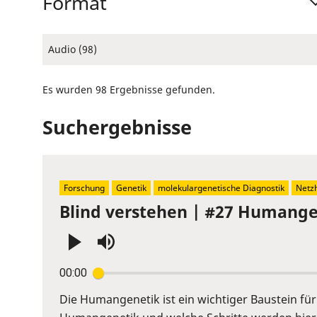
Format
Audio (98)
Es wurden 98 Ergebnisse gefunden.
Suchergebnisse
Forschung
Genetik
molekulargenetische Diagnostik
Netz
Blind verstehen | #27 Humangen
Press
00:00
Enter
or
Die Humangenetik ist ein wichtiger Baustein fü
Space