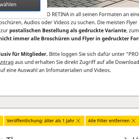
swählen
s Infomaterial der PRO RETINA in all seinen Formaten an ein
roschüren, Audios oder Videos zu suchen. Die meisten Flye
 zur
postalischen Bestellung als gedruckte Variante
, zum
nicht immer alle Broschüren und Flyer in gedruckter For
usiv für Mitglieder.
Bitte loggen Sie sich dafür unter "PR
Antrag
aus und erhalten Sie direkt Zugriff auf alle Downloa
auf eine Auswahl an Infomaterialien und Videos.
Veröffentlichung: älter als 1 Jahr
Alle Filter entfernen