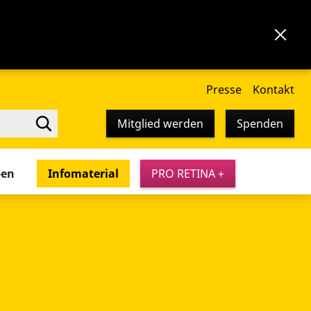
Presse
Kontakt
Mitglied werden
Spenden
pen
Infomaterial
PRO RETINA +