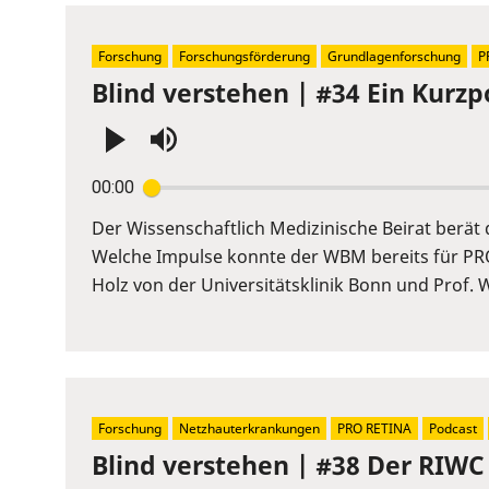
Forschung
Forschungsförderung
Grundlagenforschung
P
Blind verstehen | #34 Ein Kurzp
Press
00:00
Enter
or
Der Wissenschaftlich Medizinische Beirat berä
Space
Welche Impulse konnte der WBM bereits für PR
to
Holz von der Universitätsklinik Bonn und Prof. 
show
volume
slider.
Forschung
Netzhauterkrankungen
PRO RETINA
Podcast
Blind verstehen | #38 Der RIWC