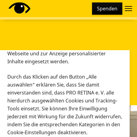
Cookie-Einstellungen
Spenden
Diese Webseite setzt verschiedene Cookies und
Tracking-Tools ein. Dies beinhaltet Cookies und
Tracking-Tools, die für den Betrieb der Webseite
technisch notwendig sind, die zu statistischen
Zwecken sowie zur besseren Bedienbarkeit der
Webseite und zur Anzeige personalisierter
Inhalte eingesetzt werden.
Durch das Klicken auf den Button „Alle
auswählen“ erklären Sie, dass Sie damit
einverstanden sind, dass PRO RETINA e. V. alle
hierdurch ausgewählten Cookies und Tracking-
Tools einsetzt. Sie können Ihre Einwilligung
jederzeit mit Wirkung für die Zukunft widerrufen,
Infomaterial
indem Sie die entsprechenden Kategorien in den
Infomaterial
Cookie-Einstellungen deaktivieren.