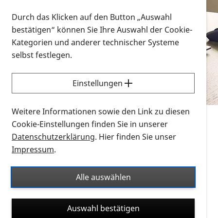
Vorlesen
Durch das Klicken auf den Button „Auswahl
bestätigen“ können Sie Ihre Auswahl der Cookie-
Alle Infomaterialien in verschiedenen
Kategorien und anderer technischer Systeme
Formaten an einem Ort
selbst festlegen.
Sie möchten wissen, wie Sie nach Infonmaterial
suchen und dieses bestellen bzw. herunterladen
Einstellungen
können? Schauen Sie sich die
Erklärvideos zum
Thema Infomaterial auf der PRO RETINA-Website
Weitere Informationen sowie den Link zu diesen
für blinde und sehbehinderte Menschen an.
Cookie-Einstellungen finden Sie in unserer
Datenschutzerklärung
. Hier finden Sie unser
Auf dieser Seite finden Sie sämtliches Infomaterial
Impressum
.
der PRO RETINA in all seinen Formaten an einem
Ort. Nutzen Sie den Formatfilter, um ausschließlich
Alle auswählen
nach Flyern und Broschüren, Audios oder Videos zu
suchen. Die meisten Flyer und Broschüren werden in
Auswahl bestätigen
verschiedenen Formaten angeboten: zur