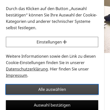
Vorlesen
Durch das Klicken auf den Button „Auswahl
bestätigen“ können Sie Ihre Auswahl der Cookie-
Alle Infomaterialien in verschiedenen
Kategorien und anderer technischer Systeme
Formaten an einem Ort
selbst festlegen.
Sie möchten wissen, wie Sie nach Infonmaterial
suchen und dieses bestellen bzw. herunterladen
Einstellungen
können? Schauen Sie sich die
Erklärvideos zum
Thema Infomaterial auf der PRO RETINA-Website
Weitere Informationen sowie den Link zu diesen
für blinde und sehbehinderte Menschen an.
Cookie-Einstellungen finden Sie in unserer
Datenschutzerklärung
. Hier finden Sie unser
Auf dieser Seite finden Sie sämtliches Infomaterial
Impressum
.
der PRO RETINA in all seinen Formaten an einem
Ort. Nutzen Sie den Formatfilter, um ausschließlich
Alle auswählen
nach Flyern und Broschüren, Audios oder Videos zu
suchen. Die meisten Flyer und Broschüren werden in
Auswahl bestätigen
verschiedenen Formaten angeboten: zur