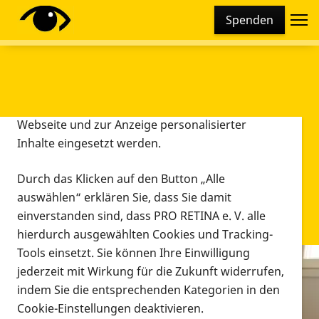
Cookie-Einstellungen
Spenden
Diese Webseite setzt verschiedene Cookies und
Tracking-Tools ein. Dies beinhaltet Cookies und
Tracking-Tools, die für den Betrieb der Webseite
technisch notwendig sind, die zu statistischen
Zwecken sowie zur besseren Bedienbarkeit der
Webseite und zur Anzeige personalisierter
Inhalte eingesetzt werden.
Durch das Klicken auf den Button „Alle
auswählen“ erklären Sie, dass Sie damit
einverstanden sind, dass PRO RETINA e. V. alle
hierdurch ausgewählten Cookies und Tracking-
Tools einsetzt. Sie können Ihre Einwilligung
jederzeit mit Wirkung für die Zukunft widerrufen,
Infomaterial
indem Sie die entsprechenden Kategorien in den
Infomaterial
Cookie-Einstellungen deaktivieren.