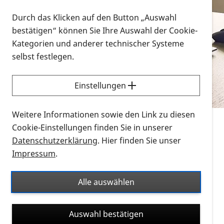
Vorlesen
Durch das Klicken auf den Button „Auswahl
bestätigen“ können Sie Ihre Auswahl der Cookie-
Alle Infomaterialien in verschiedenen
Kategorien und anderer technischer Systeme
Formaten an einem Ort
selbst festlegen.
Sie möchten wissen, wie Sie nach Infonmaterial
suchen und dieses bestellen bzw. herunterladen
Einstellungen
können? Schauen Sie sich die
Erklärvideos zum
Thema Infomaterial auf der PRO RETINA-Website
Weitere Informationen sowie den Link zu diesen
für blinde und sehbehinderte Menschen an.
Cookie-Einstellungen finden Sie in unserer
Datenschutzerklärung
. Hier finden Sie unser
Auf dieser Seite finden Sie sämtliches Infomaterial
Impressum
.
der PRO RETINA in all seinen Formaten an einem
Ort. Nutzen Sie den Formatfilter, um ausschließlich
Alle auswählen
nach Flyern und Broschüren, Audios oder Videos zu
suchen. Die meisten Flyer und Broschüren werden in
Auswahl bestätigen
verschiedenen Formaten angeboten: zur