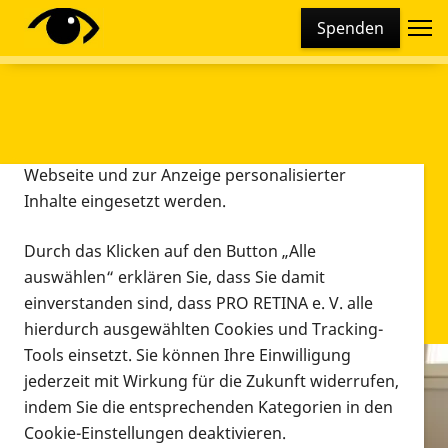
Cookie-Einstellungen
Spenden
Diese Webseite setzt verschiedene Cookies und
Tracking-Tools ein. Dies beinhaltet Cookies und
Tracking-Tools, die für den Betrieb der Webseite
technisch notwendig sind, die zu statistischen
Zwecken sowie zur besseren Bedienbarkeit der
Webseite und zur Anzeige personalisierter
Inhalte eingesetzt werden.
Durch das Klicken auf den Button „Alle
auswählen“ erklären Sie, dass Sie damit
einverstanden sind, dass PRO RETINA e. V. alle
hierdurch ausgewählten Cookies und Tracking-
Tools einsetzt. Sie können Ihre Einwilligung
jederzeit mit Wirkung für die Zukunft widerrufen,
Infomaterial
indem Sie die entsprechenden Kategorien in den
Infomaterial
Cookie-Einstellungen deaktivieren.