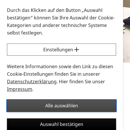
Vorlesen
Durch das Klicken auf den Button „Auswahl
bestätigen“ können Sie Ihre Auswahl der Cookie-
Alle Infomaterialien in verschiedenen
Kategorien und anderer technischer Systeme
Formaten an einem Ort
selbst festlegen.
Sie möchten wissen, wie Sie nach Infonmaterial
suchen und dieses bestellen bzw. herunterladen
Einstellungen
können? Schauen Sie sich die
Erklärvideos zum
Thema Infomaterial auf der PRO RETINA-Website
Weitere Informationen sowie den Link zu diesen
für blinde und sehbehinderte Menschen an.
Cookie-Einstellungen finden Sie in unserer
Datenschutzerklärung
. Hier finden Sie unser
Auf dieser Seite finden Sie sämtliches Infomaterial
Impressum
.
der PRO RETINA in all seinen Formaten an einem
Ort. Nutzen Sie den Formatfilter, um ausschließlich
Alle auswählen
nach Flyern und Broschüren, Audios oder Videos zu
suchen. Die meisten Flyer und Broschüren werden in
Auswahl bestätigen
verschiedenen Formaten angeboten: zur