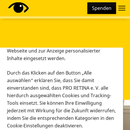
Cookie-Einstellungen
Spenden
Diese Webseite setzt verschiedene Cookies und
Tracking-Tools ein. Dies beinhaltet Cookies und
Tracking-Tools, die für den Betrieb der Webseite
technisch notwendig sind, die zu statistischen
Zwecken sowie zur besseren Bedienbarkeit der
Webseite und zur Anzeige personalisierter
Inhalte eingesetzt werden.
Durch das Klicken auf den Button „Alle
auswählen“ erklären Sie, dass Sie damit
einverstanden sind, dass PRO RETINA e. V. alle
hierdurch ausgewählten Cookies und Tracking-
Tools einsetzt. Sie können Ihre Einwilligung
jederzeit mit Wirkung für die Zukunft widerrufen,
Infomaterial
indem Sie die entsprechenden Kategorien in den
Infomaterial
Cookie-Einstellungen deaktivieren.