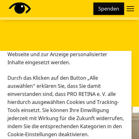
Cookie-Einstellungen
Spenden
Diese Webseite setzt verschiedene Cookies und
Tracking-Tools ein. Dies beinhaltet Cookies und
Tracking-Tools, die für den Betrieb der Webseite
technisch notwendig sind, die zu statistischen
Zwecken sowie zur besseren Bedienbarkeit der
Webseite und zur Anzeige personalisierter
Inhalte eingesetzt werden.
Durch das Klicken auf den Button „Alle
auswählen“ erklären Sie, dass Sie damit
einverstanden sind, dass PRO RETINA e. V. alle
hierdurch ausgewählten Cookies und Tracking-
Tools einsetzt. Sie können Ihre Einwilligung
jederzeit mit Wirkung für die Zukunft widerrufen,
Infomaterial
indem Sie die entsprechenden Kategorien in den
Infomaterial
Cookie-Einstellungen deaktivieren.