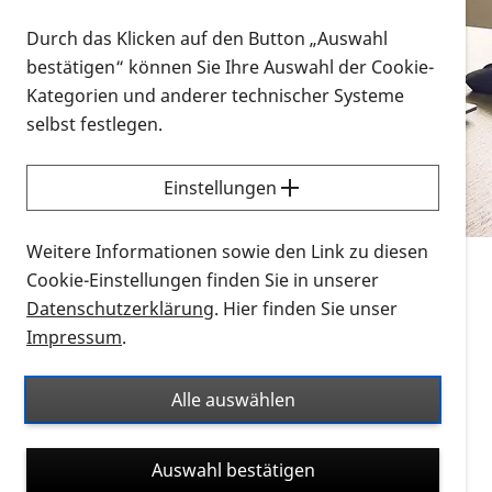
Vorlesen
Durch das Klicken auf den Button „Auswahl
bestätigen“ können Sie Ihre Auswahl der Cookie-
Alle Infomaterialien in verschiedenen
Kategorien und anderer technischer Systeme
Formaten an einem Ort
selbst festlegen.
Sie möchten wissen, wie Sie nach Infonmaterial
suchen und dieses bestellen bzw. herunterladen
Einstellungen
können? Schauen Sie sich die
Erklärvideos zum
Thema Infomaterial auf der PRO RETINA-Website
Weitere Informationen sowie den Link zu diesen
für blinde und sehbehinderte Menschen an.
Cookie-Einstellungen finden Sie in unserer
Datenschutzerklärung
. Hier finden Sie unser
Auf dieser Seite finden Sie sämtliches Infomaterial
Impressum
.
der PRO RETINA in all seinen Formaten an einem
Ort. Nutzen Sie den Formatfilter, um ausschließlich
Alle auswählen
nach Flyern und Broschüren, Audios oder Videos zu
suchen. Die meisten Flyer und Broschüren werden in
Auswahl bestätigen
verschiedenen Formaten angeboten: zur