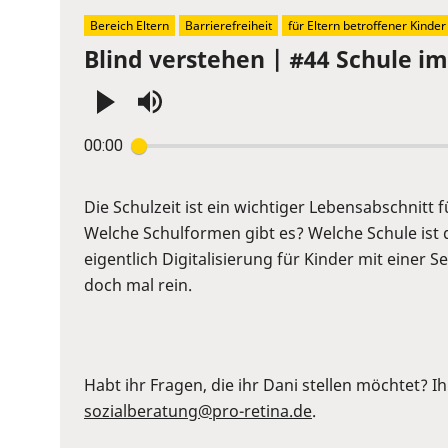
Bereich Eltern
Barrierefreiheit
für Eltern betroffener Kinder
Blind verstehen | #44 Schule im 
Press
00:00
Enter
or
Space
Die Schulzeit ist ein wichtiger Lebensabschnitt f
to
Welche Schulformen gibt es? Welche Schule ist 
show
eigentlich Digitalisierung für Kinder mit einer 
volume
doch mal rein.
slider.
Habt ihr Fragen, die ihr Dani stellen möchtet? Ih
sozialberatung@pro-retina.de
.