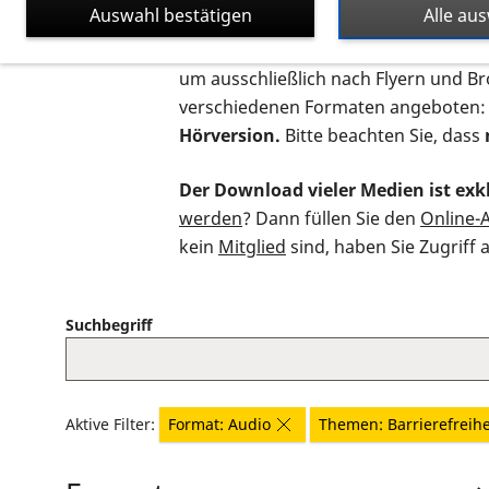
Auswahl bestätigen
Alle au
Auf dieser Seite finden Sie sämtliche
um ausschließlich nach Flyern und B
verschiedenen Formaten angeboten:
Hörversion.
Bitte beachten Sie, dass
Der Download vieler Medien ist exkl
werden
? Dann füllen Sie den
Online-
kein
Mitglied
sind, haben Sie Zugriff 
Suchbegriff
Aktive Filter:
Format: Audio
Themen: Barrierefreihe