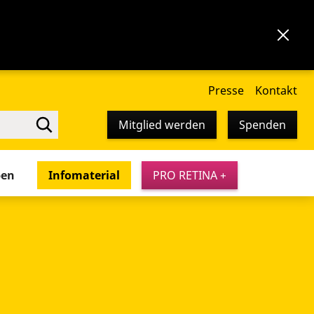
Presse
Kontakt
Mitglied werden
Spenden
pen
Infomaterial
PRO RETINA +