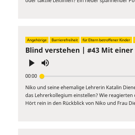
oder taktile Leitlinien? Ein neuer spannender 
to
show
volume
slider.
Angehörige
Barrierefreiheit
für Eltern betroffener Kinder
Blind verstehen | #43 Mit einer
Press
00:00
Enter
or
Niko und seine ehemalige Lehrerin Katalin Diene
Space
das Lehrerkollegium einstellen? Wie reagierten 
to
Hört rein in den Rückblick von Niko und Frau Die
show
volume
slider.