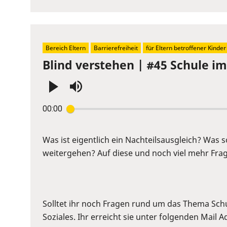
Bereich Eltern
Barrierefreiheit
für Eltern betroffener Kinder
Blind verstehen | #45 Schule im 
Press
00:00
Enter
or
Space
Was ist eigentlich ein Nachteilsausgleich? Was
to
weitergehen? Auf diese und noch viel mehr Frage
show
volume
slider.
Solltet ihr noch Fragen rund um das Thema Sch
Soziales. Ihr erreicht sie unter folgenden Mail 