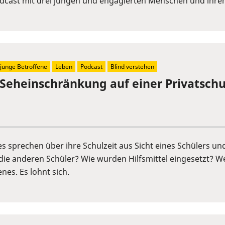
Podcast mit drei jungen und engagierten Menschen und ihr
junge Betroffene
Leben
Podcast
Blind verstehen
 Seheinschränkung auf einer Privatschu
s sprechen über ihre Schulzeit aus Sicht eines Schülers un
die anderen Schüler? Wie wurden Hilfsmittel eingesetzt? We
nes. Es lohnt sich.