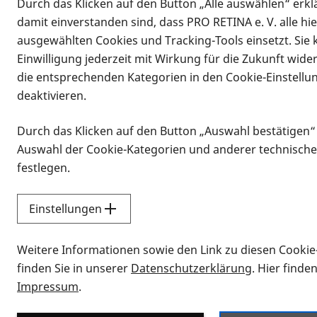
Durch das Klicken auf den Button „Alle auswählen“ erklä
damit einverstanden sind, dass PRO RETINA e. V. alle hi
ausgewählten Cookies und Tracking-Tools einsetzt. Sie
Einwilligung jederzeit mit Wirkung für die Zukunft wide
die entsprechenden Kategorien in den Cookie-Einstellu
deaktivieren.
Durch das Klicken auf den Button „Auswahl bestätigen“
Infomaterial
Auswahl der Cookie-Kategorien und anderer technische
Infomaterial
festlegen.
Einstellungen
Vorlesen
Weitere Informationen sowie den Link zu diesen Cookie
Alle Infomaterialien
finden Sie in unserer
Datenschutzerklärung
. Hier finde
Impressum
.
Sie möchten wissen, wie Sie nach Inf
Erklärvideos zum Thema Infomateri