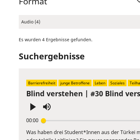
Format
Audio (4)
Es wurden 4 Ergebnisse gefunden.
Suchergebnisse
Barrierefreiheit
junge Betroffene
Leben
Soziales
Teilh
Blind verstehen | #30 Blind vers
Press
00:00
Enter
or
Was haben drei Student*Innen aus der Türkei m
Space