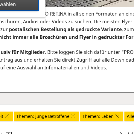
swählen
s Infomaterial der PRO RETINA in all seinen Formaten an ein
roschüren, Audios oder Videos zu suchen. Die meisten Flye
 zur
postalischen Bestellung als gedruckte Variante
, zum
nicht immer alle Broschüren und Flyer in gedruckter For
usiv für Mitglieder.
Bitte loggen Sie sich dafür unter "PR
Antrag
aus und erhalten Sie direkt Zugriff auf alle Downloa
auf eine Auswahl an Infomaterialien und Videos.
it
Themen: junge Betroffene
Themen: Leben
All