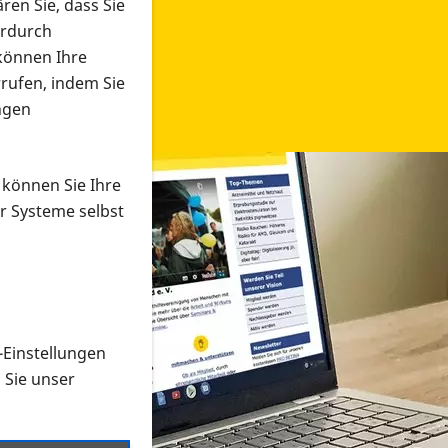
ren Sie, dass Sie
erdurch
 können Ihre
rrufen, indem Sie
ngen
 können Sie Ihre
r Systeme selbst
-Einstellungen
 in verschiedenen Formaten an e
n Sie unser
onmaterial suchen und dieses bestellen bzw. herunterladen
al auf der PRO RETINA-Website für blinde und sehbehi