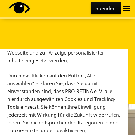
Cookie-Einstellungen
Spenden
Diese Webseite setzt verschiedene Cookies und
Tracking-Tools ein. Dies beinhaltet Cookies und
Tracking-Tools, die für den Betrieb der Webseite
technisch notwendig sind, die zu statistischen
Zwecken sowie zur besseren Bedienbarkeit der
Webseite und zur Anzeige personalisierter
Inhalte eingesetzt werden.
Durch das Klicken auf den Button „Alle
auswählen“ erklären Sie, dass Sie damit
einverstanden sind, dass PRO RETINA e. V. alle
hierdurch ausgewählten Cookies und Tracking-
Tools einsetzt. Sie können Ihre Einwilligung
jederzeit mit Wirkung für die Zukunft widerrufen,
Infomaterial
indem Sie die entsprechenden Kategorien in den
Infomaterial
Cookie-Einstellungen deaktivieren.