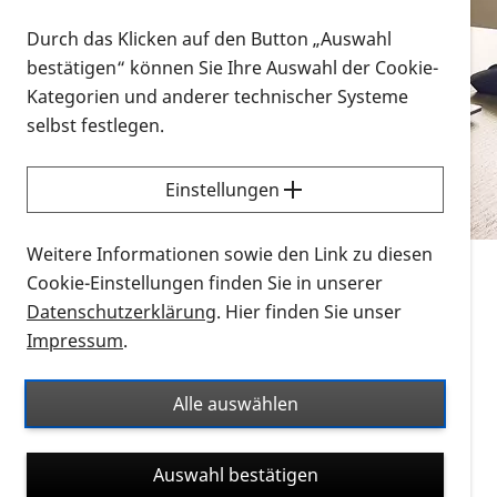
Vorlesen
Durch das Klicken auf den Button „Auswahl
bestätigen“ können Sie Ihre Auswahl der Cookie-
Alle Infomaterialien in verschiedenen
Kategorien und anderer technischer Systeme
Formaten an einem Ort
selbst festlegen.
Sie möchten wissen, wie Sie nach Infonmaterial
suchen und dieses bestellen bzw. herunterladen
Einstellungen
können? Schauen Sie sich die
Erklärvideos zum
Thema Infomaterial auf der PRO RETINA-Website
Weitere Informationen sowie den Link zu diesen
für blinde und sehbehinderte Menschen an.
Cookie-Einstellungen finden Sie in unserer
Datenschutzerklärung
. Hier finden Sie unser
Auf dieser Seite finden Sie sämtliches Infomaterial
Impressum
.
der PRO RETINA in all seinen Formaten an einem
Ort. Nutzen Sie den Formatfilter, um ausschließlich
Alle auswählen
nach Flyern und Broschüren, Audios oder Videos zu
suchen. Die meisten Flyer und Broschüren werden in
Auswahl bestätigen
verschiedenen Formaten angeboten: zur