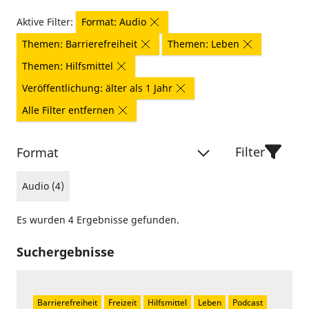
Aktive Filter:
Format: Audio
Themen: Barrierefreiheit
Themen: Leben
Themen: Hilfsmittel
Veröffentlichung: älter als 1 Jahr
Alle Filter entfernen
Filter
Format
Audio (4)
Es wurden 4 Ergebnisse gefunden.
Suchergebnisse
Barrierefreiheit
Freizeit
Hilfsmittel
Leben
Podcast