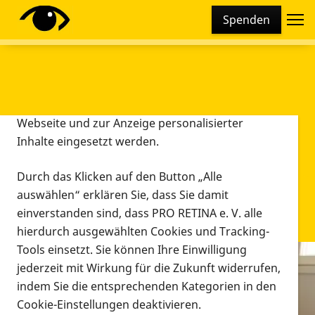
Cookie-Einstellungen
Spenden
Diese Webseite setzt verschiedene Cookies und
Tracking-Tools ein. Dies beinhaltet Cookies und
Tracking-Tools, die für den Betrieb der Webseite
technisch notwendig sind, die zu statistischen
Zwecken sowie zur besseren Bedienbarkeit der
Webseite und zur Anzeige personalisierter
Inhalte eingesetzt werden.
Durch das Klicken auf den Button „Alle
auswählen“ erklären Sie, dass Sie damit
einverstanden sind, dass PRO RETINA e. V. alle
hierdurch ausgewählten Cookies und Tracking-
Tools einsetzt. Sie können Ihre Einwilligung
jederzeit mit Wirkung für die Zukunft widerrufen,
Infomaterial
indem Sie die entsprechenden Kategorien in den
Infomaterial
Cookie-Einstellungen deaktivieren.