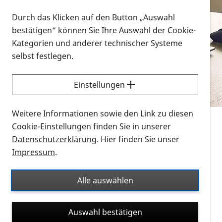
Vorlesen
Durch das Klicken auf den Button „Auswahl
bestätigen“ können Sie Ihre Auswahl der Cookie-
Alle Infomaterialien in verschiedenen
Kategorien und anderer technischer Systeme
Formaten an einem Ort
selbst festlegen.
Sie möchten wissen, wie Sie nach Infonmaterial
suchen und dieses bestellen bzw. herunterladen
Einstellungen
können? Schauen Sie sich die
Erklärvideos zum
Thema Infomaterial auf der PRO RETINA-Website
Weitere Informationen sowie den Link zu diesen
für blinde und sehbehinderte Menschen an.
Cookie-Einstellungen finden Sie in unserer
Datenschutzerklärung
. Hier finden Sie unser
Auf dieser Seite finden Sie sämtliches Infomaterial
Impressum
.
der PRO RETINA in all seinen Formaten an einem
Ort. Nutzen Sie den Formatfilter, um ausschließlich
Alle auswählen
nach Flyern und Broschüren, Audios oder Videos zu
suchen. Die meisten Flyer und Broschüren werden in
Auswahl bestätigen
verschiedenen Formaten angeboten: zur