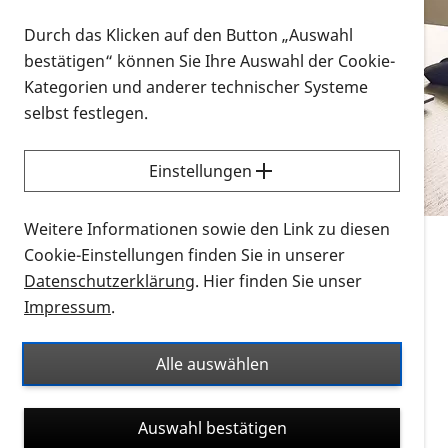
Vorlesen
Durch das Klicken auf den Button „Auswahl
bestätigen“ können Sie Ihre Auswahl der Cookie-
Alle Infomaterialien in verschiedenen
Kategorien und anderer technischer Systeme
Formaten an einem Ort
selbst festlegen.
Sie möchten wissen, wie Sie nach Infonmaterial
suchen und dieses bestellen bzw. herunterladen
Einstellungen
können? Schauen Sie sich die
Erklärvideos zum
Thema Infomaterial auf der PRO RETINA-Website
Weitere Informationen sowie den Link zu diesen
für blinde und sehbehinderte Menschen an.
Cookie-Einstellungen finden Sie in unserer
Datenschutzerklärung
. Hier finden Sie unser
Auf dieser Seite finden Sie sämtliches Infomaterial
Impressum
.
der PRO RETINA in all seinen Formaten an einem
Ort. Nutzen Sie den Formatfilter, um ausschließlich
Alle auswählen
nach Flyern und Broschüren, Audios oder Videos zu
suchen. Die meisten Flyer und Broschüren werden in
Auswahl bestätigen
verschiedenen Formaten angeboten: zur