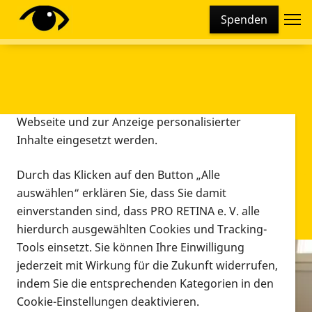
Cookie-Einstellungen
Spenden
Diese Webseite setzt verschiedene Cookies und
Tracking-Tools ein. Dies beinhaltet Cookies und
Tracking-Tools, die für den Betrieb der Webseite
technisch notwendig sind, die zu statistischen
Zwecken sowie zur besseren Bedienbarkeit der
Webseite und zur Anzeige personalisierter
Inhalte eingesetzt werden.
Durch das Klicken auf den Button „Alle
auswählen“ erklären Sie, dass Sie damit
einverstanden sind, dass PRO RETINA e. V. alle
hierdurch ausgewählten Cookies und Tracking-
Tools einsetzt. Sie können Ihre Einwilligung
jederzeit mit Wirkung für die Zukunft widerrufen,
Infomaterial
indem Sie die entsprechenden Kategorien in den
Infomaterial
Cookie-Einstellungen deaktivieren.