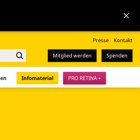
Presse
Kontakt
Mitglied werden
Spenden
pen
Infomaterial
PRO RETINA +