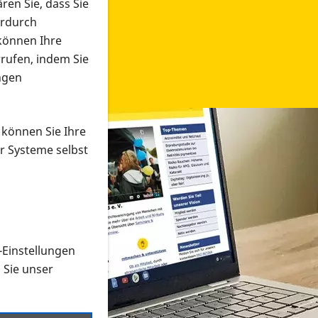
ren Sie, dass Sie
erdurch
 können Ihre
rrufen, indem Sie
ngen
 können Sie Ihre
r Systeme selbst
-Einstellungen
 in verschiedenen Formaten an e
n Sie unser
onmaterial suchen und dieses bestellen bzw. herunterladen
al auf der PRO RETINA-Website für blinde und sehbehi