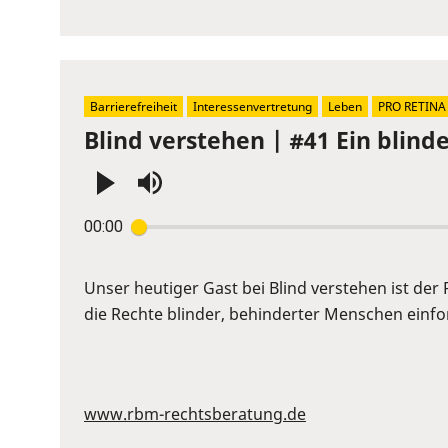
to
show
volume
slider.
Barrierefreiheit
Interessenvertretung
Leben
PRO RETINA
Blind verstehen | #41 Ein blin
Press
00:00
Enter
or
Space
Unser heutiger Gast bei Blind verstehen ist der
to
die Rechte blinder, behinderter Menschen einford
show
volume
slider.
www.rbm-rechtsberatung.de