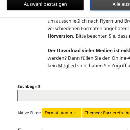
Auswahl bestätigen
Alle au
Auf dieser Seite finden Sie sämtliche
um ausschließlich nach Flyern und B
verschiedenen Formaten angeboten:
Hörversion.
Bitte beachten Sie, dass
Der Download vieler Medien ist exkl
werden
? Dann füllen Sie den
Online-
kein
Mitglied
sind, haben Sie Zugriff 
Suchbegriff
Aktive Filter:
Format: Audio
Themen: Barrierefreihe