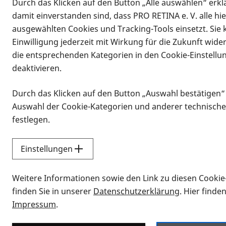
Durch das Klicken auf den Button „Alle auswählen“ erklä
damit einverstanden sind, dass PRO RETINA e. V. alle hi
ausgewählten Cookies und Tracking-Tools einsetzt. Sie
Einwilligung jederzeit mit Wirkung für die Zukunft wide
die entsprechenden Kategorien in den Cookie-Einstellu
deaktivieren.
Durch das Klicken auf den Button „Auswahl bestätigen“
Infomaterial
Auswahl der Cookie-Kategorien und anderer technische
Infomaterial
festlegen.
Einstellungen
Vorlesen
Weitere Informationen sowie den Link zu diesen Cookie
Alle Infomaterialien
finden Sie in unserer
Datenschutzerklärung
. Hier finde
Impressum
.
Sie möchten wissen, wie Sie nach Inf
Erklärvideos zum Thema Infomateri