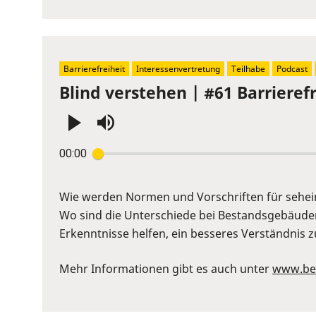
Barrierefreiheit
Interessenvertretung
Teilhabe
Podcast
Blind verstehen | #61 Barriere
Press
00:00
Enter
or
Space
Wie werden Normen und Vorschriften für sehe
to
Wo sind die Unterschiede bei Bestandsgebäude
show
Erkenntnisse helfen, ein besseres Verständnis z
volume
slider.
Mehr Informationen gibt es auch unter
www.ber