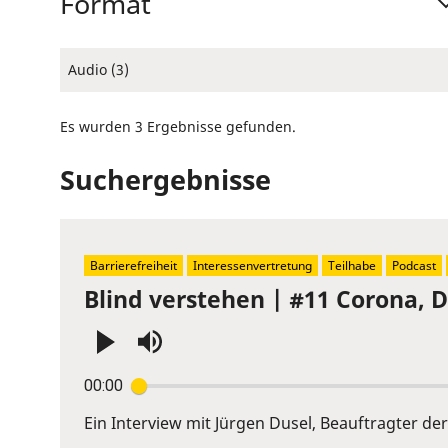
Format
Audio (3)
Es wurden 3 Ergebnisse gefunden.
Suchergebnisse
Barrierefreiheit
Interessenvertretung
Teilhabe
Podcast
Blind verstehen | #11 Corona, D
Press
00:00
Enter
or
Ein Interview mit Jürgen Dusel, Beauftragter 
Space