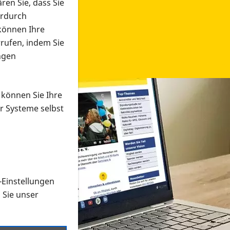
ren Sie, dass Sie
erdurch
 können Ihre
rrufen, indem Sie
ngen
 können Sie Ihre
r Systeme selbst
-Einstellungen
 in verschiedenen Formaten an e
n Sie unser
onmaterial suchen und dieses bestellen bzw. herunterladen
al auf der PRO RETINA-Website für blinde und sehbehi