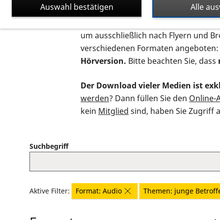
Auswahl bestätigen
Alle au
Auf dieser Seite finden Sie sämtliche
um ausschließlich nach Flyern und B
verschiedenen Formaten angeboten:
Hörversion.
Bitte beachten Sie, dass
Der Download vieler Medien ist exkl
werden
? Dann füllen Sie den
Online-
kein
Mitglied
sind, haben Sie Zugriff 
Suchbegriff
Aktive Filter:
Format: Audio
Themen: junge Betroff