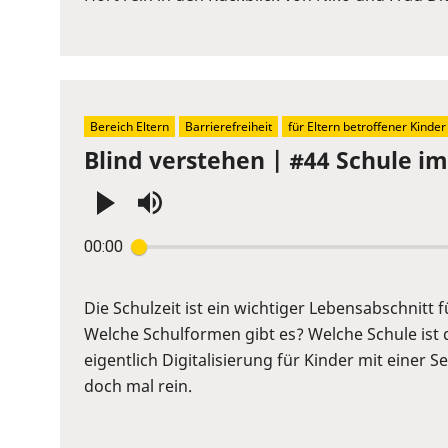
show
volume
slider.
Bereich Eltern
Barrierefreiheit
für Eltern betroffener Kinder
Blind verstehen | #44 Schule im 
Press
00:00
Enter
or
Space
Die Schulzeit ist ein wichtiger Lebensabschnitt f
to
Welche Schulformen gibt es? Welche Schule ist 
show
eigentlich Digitalisierung für Kinder mit einer 
volume
doch mal rein.
slider.