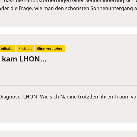
en, dass die Herausforderungen einer Sehbehinderung sich 
 oder die Frage, wie man den schönsten Sonnenuntergang au
Teilhabe
Podcast
Blind verstehen
n kam LHON...
ie Diagnose: LHON! Wie sich Nadine trotzdem ihren Traum vo