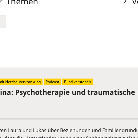
Themen
V
it Netzhauterkrankung
Podcast
Blind verstehen
etina: Psychotherapie und traumatisc
lten Laura und Lukas über Beziehungen und Familiengründ