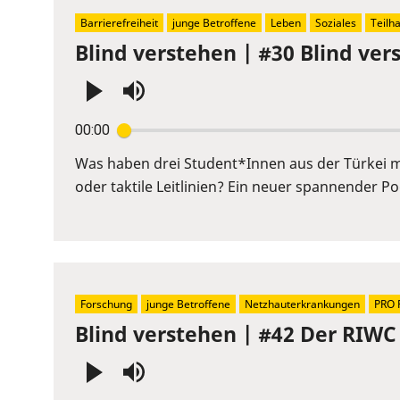
Barrierefreiheit
junge Betroffene
Leben
Soziales
Teilh
Blind verstehen | #30 Blind vers
Press
00:00
Enter
or
Was haben drei Student*Innen aus der Türkei m
Space
oder taktile Leitlinien? Ein neuer spannender 
to
show
volume
slider.
Forschung
junge Betroffene
Netzhauterkrankungen
PRO 
Blind verstehen | #42 Der RIWC 
Press