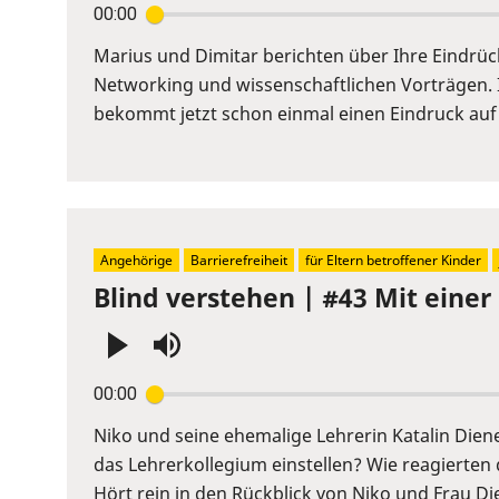
00:00
Enter
or
Marius und Dimitar berichten über Ihre Eindrü
Space
Networking und wissenschaftlichen Vorträgen. 
to
bekommt jetzt schon einmal einen Eindruck auf
show
volume
slider.
Angehörige
Barrierefreiheit
für Eltern betroffener Kinder
Blind verstehen | #43 Mit einer
Press
00:00
Enter
or
Niko und seine ehemalige Lehrerin Katalin Diene
Space
das Lehrerkollegium einstellen? Wie reagierten 
to
Hört rein in den Rückblick von Niko und Frau Die