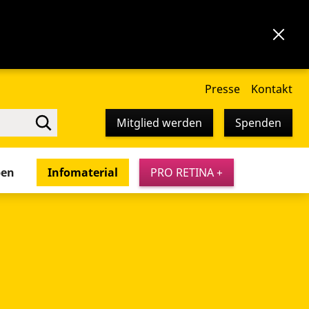
Presse
Kontakt
Mitglied werden
Spenden
pen
Infomaterial
PRO RETINA +