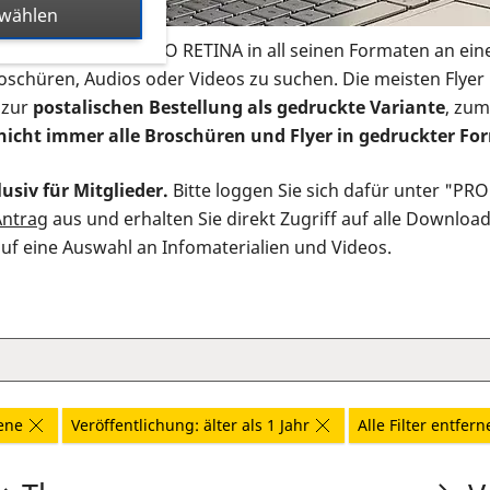
swählen
s Infomaterial der PRO RETINA in all seinen Formaten an ein
roschüren, Audios oder Videos zu suchen. Die meisten Flye
 zur
postalischen Bestellung als gedruckte Variante
, zum
nicht immer alle Broschüren und Flyer in gedruckter For
usiv für Mitglieder.
Bitte loggen Sie sich dafür unter "PR
Antrag
aus und erhalten Sie direkt Zugriff auf alle Downloa
auf eine Auswahl an Infomaterialien und Videos.
ene
Veröffentlichung: älter als 1 Jahr
Alle Filter entfer