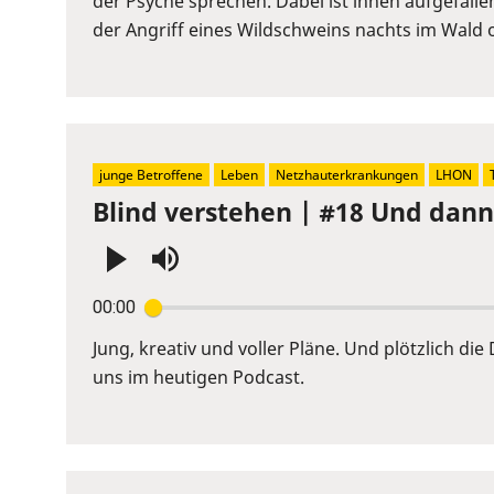
der Psyche sprechen. Dabei ist ihnen aufgefall
to
der Angriff eines Wildschweins nachts im Wald
show
volume
slider.
junge Betroffene
Leben
Netzhauterkrankungen
LHON
Blind verstehen | #18 Und dan
Press
00:00
Enter
or
Jung, kreativ und voller Pläne. Und plötzlich d
Space
uns im heutigen Podcast.
to
show
volume
slider.