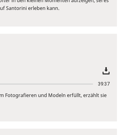
öfter in den kleinen Momenten aufzeigen, sei es
f Santorini erleben kann.
39:37
m Fotografieren und Modeln erfüllt, erzählt sie