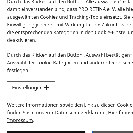
Durch das Klicken auf den Button „Alle auswählen“ erklä
damit einverstanden sind, dass PRO RETINA e. V. alle hi
ausgewählten Cookies und Tracking-Tools einsetzt. Sie
Einwilligung jederzeit mit Wirkung für die Zukunft wide
die entsprechenden Kategorien in den Cookie-Einstellu
deaktivieren.
Durch das Klicken auf den Button „Auswahl bestätigen“
Infomaterial
Auswahl der Cookie-Kategorien und anderer technische
Infomaterial
festlegen.
Einstellungen
Vorlesen
Weitere Informationen sowie den Link zu diesen Cookie
Alle Infomaterialien
finden Sie in unserer
Datenschutzerklärung
. Hier finde
Impressum
.
Sie möchten wissen, wie Sie nach Inf
Erklärvideos zum Thema Infomateri