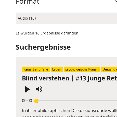
Format
Audio (16)
Es wurden 16 Ergebnisse gefunden.
Suchergebnisse
junge Betroffene
Leben
psychologische Fragen
Umgang m
Blind verstehen | #13 Junge R
Press
00:00
Enter
or
In ihrer philosophischen Diskussionsrunde wol
Space