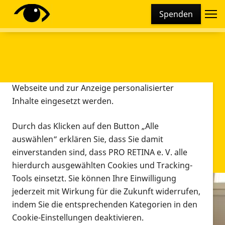
Cookie-Einstellungen
Spenden
Diese Webseite setzt verschiedene Cookies und
Tracking-Tools ein. Dies beinhaltet Cookies und
Tracking-Tools, die für den Betrieb der Webseite
technisch notwendig sind, die zu statistischen
Zwecken sowie zur besseren Bedienbarkeit der
Webseite und zur Anzeige personalisierter
Inhalte eingesetzt werden.
Durch das Klicken auf den Button „Alle
auswählen“ erklären Sie, dass Sie damit
einverstanden sind, dass PRO RETINA e. V. alle
hierdurch ausgewählten Cookies und Tracking-
Tools einsetzt. Sie können Ihre Einwilligung
jederzeit mit Wirkung für die Zukunft widerrufen,
Infomaterial
indem Sie die entsprechenden Kategorien in den
Infomaterial
Cookie-Einstellungen deaktivieren.