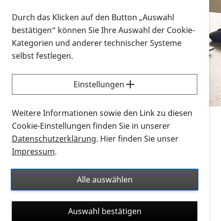
Vorlesen
Durch das Klicken auf den Button „Auswahl
bestätigen“ können Sie Ihre Auswahl der Cookie-
Alle Infomaterialien in verschiedenen
Kategorien und anderer technischer Systeme
Formaten an einem Ort
selbst festlegen.
Sie möchten wissen, wie Sie nach Infonmaterial
suchen und dieses bestellen bzw. herunterladen
Einstellungen
können? Schauen Sie sich die
Erklärvideos zum
Thema Infomaterial auf der PRO RETINA-Website
Weitere Informationen sowie den Link zu diesen
für blinde und sehbehinderte Menschen an.
Cookie-Einstellungen finden Sie in unserer
Datenschutzerklärung
. Hier finden Sie unser
Auf dieser Seite finden Sie sämtliches Infomaterial
Impressum
.
der PRO RETINA in all seinen Formaten an einem
Ort. Nutzen Sie den Formatfilter, um ausschließlich
Alle auswählen
nach Flyern und Broschüren, Audios oder Videos zu
suchen. Die meisten Flyer und Broschüren werden in
Auswahl bestätigen
verschiedenen Formaten angeboten: zur