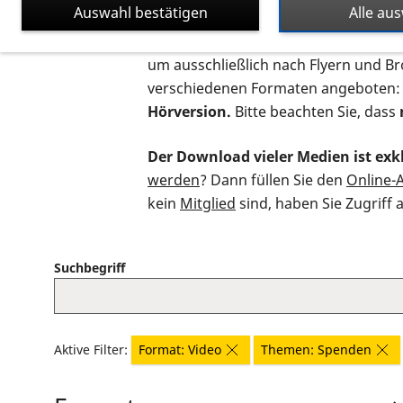
Auswahl bestätigen
Alle au
Auf dieser Seite finden Sie sämtliche
um ausschließlich nach Flyern und B
verschiedenen Formaten angeboten:
Hörversion.
Bitte beachten Sie, dass
Der Download vieler Medien ist exkl
werden
? Dann füllen Sie den
Online-
kein
Mitglied
sind, haben Sie Zugriff 
Suchbegriff
Aktive Filter:
Format: Video
Themen: Spenden