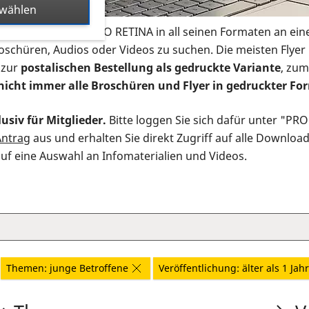
swählen
s Infomaterial der PRO RETINA in all seinen Formaten an ein
roschüren, Audios oder Videos zu suchen. Die meisten Flye
 zur
postalischen Bestellung als gedruckte Variante
, zum
nicht immer alle Broschüren und Flyer in gedruckter For
usiv für Mitglieder.
Bitte loggen Sie sich dafür unter "PR
Antrag
aus und erhalten Sie direkt Zugriff auf alle Downloa
auf eine Auswahl an Infomaterialien und Videos.
Themen: junge Betroffene
Veröffentlichung: älter als 1 Jahr