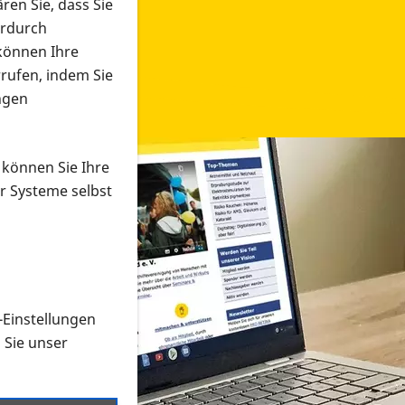
ren Sie, dass Sie
erdurch
 können Ihre
rrufen, indem Sie
ngen
 können Sie Ihre
r Systeme selbst
-Einstellungen
 in verschiedenen Formaten an e
n Sie unser
onmaterial suchen und dieses bestellen bzw. herunterladen
al auf der PRO RETINA-Website für blinde und sehbehi