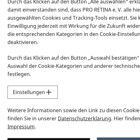
Durch das Klicken auf den Button „Alle auswählen“ erklä
damit einverstanden sind, dass PRO RETINA e. V. alle hi
ausgewählten Cookies und Tracking-Tools einsetzt. Sie
Einwilligung jederzeit mit Wirkung für die Zukunft wide
die entsprechenden Kategorien in den Cookie-Einstellu
deaktivieren.
Durch das Klicken auf den Button „Auswahl bestätigen“
Infomaterial
Auswahl der Cookie-Kategorien und anderer technische
Infomaterial
festlegen.
Einstellungen
Vorlesen
Weitere Informationen sowie den Link zu diesen Cookie
Alle Infomaterialien
finden Sie in unserer
Datenschutzerklärung
. Hier finde
Impressum
.
Sie möchten wissen, wie Sie nach Inf
Erklärvideos zum Thema Infomateri