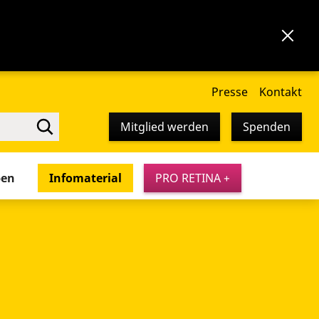
Presse
Kontakt
Mitglied werden
Spenden
pen
Infomaterial
PRO RETINA +