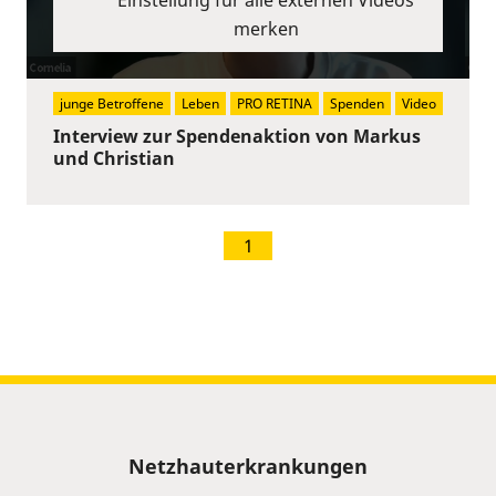
merken
junge Betroffene
Leben
PRO RETINA
Spenden
Video
Interview zur Spendenaktion von Markus
und Christian
1
Sitemap
Netzhauterkrankungen