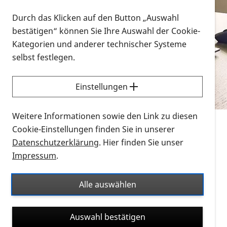
Vorlesen
Durch das Klicken auf den Button „Auswahl
bestätigen“ können Sie Ihre Auswahl der Cookie-
Alle Infomaterialien in verschiedenen
Kategorien und anderer technischer Systeme
Formaten an einem Ort
selbst festlegen.
Sie möchten wissen, wie Sie nach Infonmaterial
suchen und dieses bestellen bzw. herunterladen
Einstellungen
können? Schauen Sie sich die
Erklärvideos zum
Thema Infomaterial auf der PRO RETINA-Website
Weitere Informationen sowie den Link zu diesen
für blinde und sehbehinderte Menschen an.
Cookie-Einstellungen finden Sie in unserer
Datenschutzerklärung
. Hier finden Sie unser
Auf dieser Seite finden Sie sämtliches Infomaterial
Impressum
.
der PRO RETINA in all seinen Formaten an einem
Ort. Nutzen Sie den Formatfilter, um ausschließlich
Alle auswählen
nach Flyern und Broschüren, Audios oder Videos zu
suchen. Die meisten Flyer und Broschüren werden in
Auswahl bestätigen
verschiedenen Formaten angeboten: zur