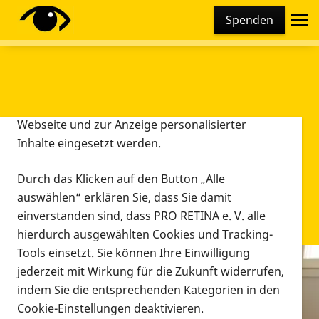
Cookie-Einstellungen
Spenden
Diese Webseite setzt verschiedene Cookies und
Tracking-Tools ein. Dies beinhaltet Cookies und
Tracking-Tools, die für den Betrieb der Webseite
technisch notwendig sind, die zu statistischen
Zwecken sowie zur besseren Bedienbarkeit der
Webseite und zur Anzeige personalisierter
Inhalte eingesetzt werden.
Durch das Klicken auf den Button „Alle
auswählen“ erklären Sie, dass Sie damit
einverstanden sind, dass PRO RETINA e. V. alle
hierdurch ausgewählten Cookies und Tracking-
Tools einsetzt. Sie können Ihre Einwilligung
jederzeit mit Wirkung für die Zukunft widerrufen,
Infomaterial
indem Sie die entsprechenden Kategorien in den
Infomaterial
Cookie-Einstellungen deaktivieren.