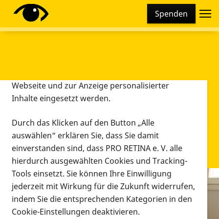
Cookie-Einstellungen
Spenden
Diese Webseite setzt verschiedene Cookies und
Tracking-Tools ein. Dies beinhaltet Cookies und
Tracking-Tools, die für den Betrieb der Webseite
technisch notwendig sind, die zu statistischen
Zwecken sowie zur besseren Bedienbarkeit der
Webseite und zur Anzeige personalisierter
Inhalte eingesetzt werden.
Durch das Klicken auf den Button „Alle
auswählen“ erklären Sie, dass Sie damit
einverstanden sind, dass PRO RETINA e. V. alle
hierdurch ausgewählten Cookies und Tracking-
Tools einsetzt. Sie können Ihre Einwilligung
jederzeit mit Wirkung für die Zukunft widerrufen,
Infomaterial
indem Sie die entsprechenden Kategorien in den
Infomaterial
Cookie-Einstellungen deaktivieren.