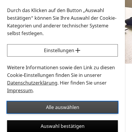
Vorlesen
Durch das Klicken auf den Button „Auswahl
bestätigen“ können Sie Ihre Auswahl der Cookie-
Alle Infomaterialien in verschiedenen
Kategorien und anderer technischer Systeme
Formaten an einem Ort
selbst festlegen.
Sie möchten wissen, wie Sie nach Infonmaterial
suchen und dieses bestellen bzw. herunterladen
Einstellungen
können? Schauen Sie sich die
Erklärvideos zum
Thema Infomaterial auf der PRO RETINA-Website
Weitere Informationen sowie den Link zu diesen
für blinde und sehbehinderte Menschen an.
Cookie-Einstellungen finden Sie in unserer
Datenschutzerklärung
. Hier finden Sie unser
Auf dieser Seite finden Sie sämtliches Infomaterial
Impressum
.
der PRO RETINA in all seinen Formaten an einem
Ort. Nutzen Sie den Formatfilter, um ausschließlich
Alle auswählen
nach Flyern und Broschüren, Audios oder Videos zu
suchen. Die meisten Flyer und Broschüren werden in
Auswahl bestätigen
verschiedenen Formaten angeboten: zur