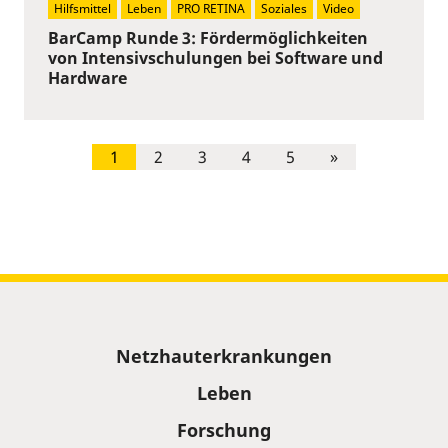
Hilfsmittel
Leben
PRO RETINA
Soziales
Video
BarCamp Runde 3: Fördermöglichkeiten
von Intensivschulungen bei Software und
Hardware
1
2
3
4
5
»
Sitemap
Netzhauterkrankungen
Leben
Forschung