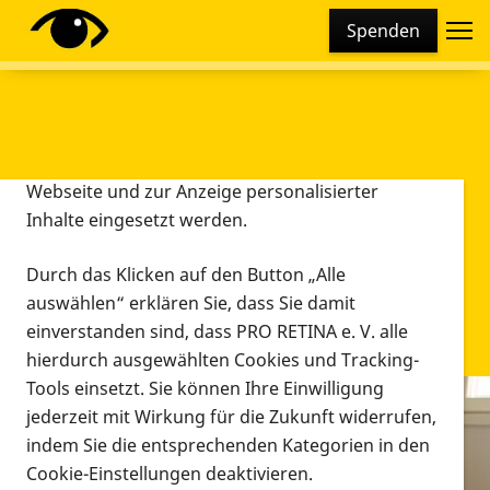
Cookie-Einstellungen
Spenden
Diese Webseite setzt verschiedene Cookies und
Tracking-Tools ein. Dies beinhaltet Cookies und
Tracking-Tools, die für den Betrieb der Webseite
technisch notwendig sind, die zu statistischen
Zwecken sowie zur besseren Bedienbarkeit der
Webseite und zur Anzeige personalisierter
Inhalte eingesetzt werden.
Durch das Klicken auf den Button „Alle
auswählen“ erklären Sie, dass Sie damit
einverstanden sind, dass PRO RETINA e. V. alle
hierdurch ausgewählten Cookies und Tracking-
Tools einsetzt. Sie können Ihre Einwilligung
jederzeit mit Wirkung für die Zukunft widerrufen,
Infomaterial
indem Sie die entsprechenden Kategorien in den
Infomaterial
Cookie-Einstellungen deaktivieren.