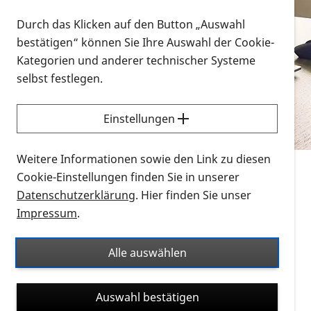
Vorlesen
Durch das Klicken auf den Button „Auswahl
bestätigen“ können Sie Ihre Auswahl der Cookie-
Alle Infomaterialien in verschiedenen
Kategorien und anderer technischer Systeme
Formaten an einem Ort
selbst festlegen.
Sie möchten wissen, wie Sie nach Infonmaterial
suchen und dieses bestellen bzw. herunterladen
Einstellungen
können? Schauen Sie sich die
Erklärvideos zum
Thema Infomaterial auf der PRO RETINA-Website
Weitere Informationen sowie den Link zu diesen
für blinde und sehbehinderte Menschen an.
Cookie-Einstellungen finden Sie in unserer
Datenschutzerklärung
. Hier finden Sie unser
Auf dieser Seite finden Sie sämtliches Infomaterial
Impressum
.
der PRO RETINA in all seinen Formaten an einem
Ort. Nutzen Sie den Formatfilter, um ausschließlich
Alle auswählen
nach Flyern und Broschüren, Audios oder Videos zu
suchen. Die meisten Flyer und Broschüren werden in
Auswahl bestätigen
verschiedenen Formaten angeboten: zur