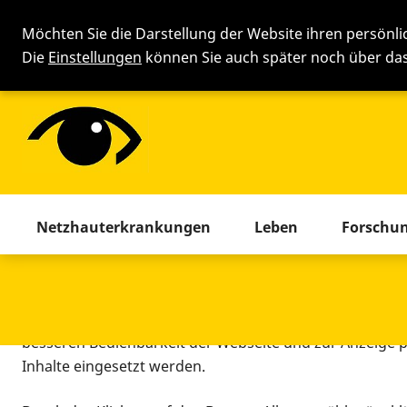
Möchten Sie die Darstellung der Website ihren persönl
Die
Einstellungen
können Sie auch später noch über d
Cookie-Einstellung
Menü mit allen Seiten. Drücken 
Netzhauterkrankungen
Leben
Forschu
Diese Webseite setzt verschiedene Cookies und Tracking
beinhaltet Cookies und Tracking-Tools, die für den Betr
technisch notwendig sind, die zu statistischen Zwecken
besseren Bedienbarkeit der Webseite und zur Anzeige p
Inhalte eingesetzt werden.