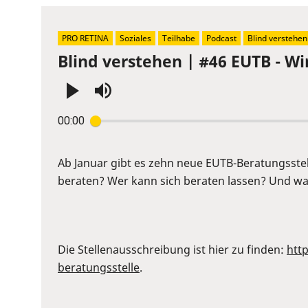
PRO RETINA
Soziales
Teilhabe
Podcast
Blind verstehen
Blind verstehen | #46 EUTB - Wi
Press
00:00
Enter
or
Space
Ab Januar gibt es zehn neue EUTB-Beratungsste
to
beraten? Wer kann sich beraten lassen? Und war
show
volume
slider.
Die Stellenausschreibung ist hier zu finden:
htt
beratungsstelle
.