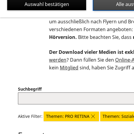
Auswahl bestätigen
Alle au
Auf dieser Seite finden Sie sämtliche
um ausschließlich nach Flyern und B
verschiedenen Formaten angeboten:
Hörversion.
Bitte beachten Sie, dass
Der Download vieler Medien ist exkl
werden
? Dann füllen Sie den
Online-
kein
Mitglied
sind, haben Sie Zugriff 
Suchbegriff
Aktive Filter:
Themen: PRO RETINA
Themen: Sozial