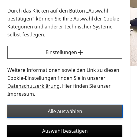
Vorlesen
Durch das Klicken auf den Button „Auswahl
bestätigen“ können Sie Ihre Auswahl der Cookie-
Alle Infomaterialien in verschiedenen
Kategorien und anderer technischer Systeme
Formaten an einem Ort
selbst festlegen.
Sie möchten wissen, wie Sie nach Infonmaterial
suchen und dieses bestellen bzw. herunterladen
Einstellungen
können? Schauen Sie sich die
Erklärvideos zum
Thema Infomaterial auf der PRO RETINA-Website
Weitere Informationen sowie den Link zu diesen
für blinde und sehbehinderte Menschen an.
Cookie-Einstellungen finden Sie in unserer
Datenschutzerklärung
. Hier finden Sie unser
Auf dieser Seite finden Sie sämtliches Infomaterial
Impressum
.
der PRO RETINA in all seinen Formaten an einem
Ort. Nutzen Sie den Formatfilter, um ausschließlich
Alle auswählen
nach Flyern und Broschüren, Audios oder Videos zu
suchen. Die meisten Flyer und Broschüren werden in
Auswahl bestätigen
verschiedenen Formaten angeboten: zur