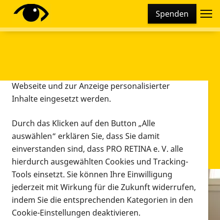
Cookie-Einstellungen
Spenden
Diese Webseite setzt verschiedene Cookies und
Tracking-Tools ein. Dies beinhaltet Cookies und
Tracking-Tools, die für den Betrieb der Webseite
technisch notwendig sind, die zu statistischen
Zwecken sowie zur besseren Bedienbarkeit der
Webseite und zur Anzeige personalisierter
Inhalte eingesetzt werden.
Durch das Klicken auf den Button „Alle
auswählen“ erklären Sie, dass Sie damit
einverstanden sind, dass PRO RETINA e. V. alle
hierdurch ausgewählten Cookies und Tracking-
Tools einsetzt. Sie können Ihre Einwilligung
jederzeit mit Wirkung für die Zukunft widerrufen,
Infomaterial
indem Sie die entsprechenden Kategorien in den
Infomaterial
Cookie-Einstellungen deaktivieren.