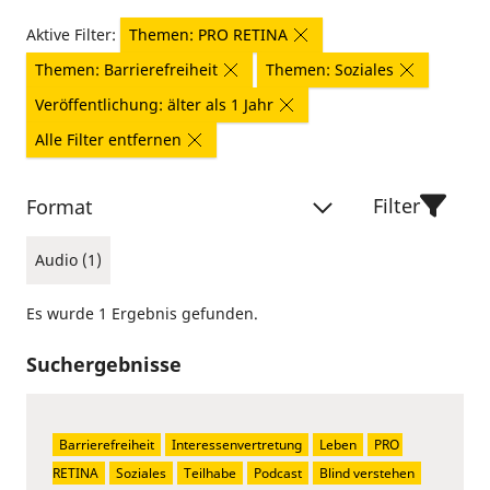
Aktive Filter:
Themen: PRO RETINA
Themen: Barrierefreiheit
Themen: Soziales
Veröffentlichung: älter als 1 Jahr
Alle Filter entfernen
Filter
Format
Audio (1)
Es wurde 1 Ergebnis gefunden.
Suchergebnisse
Barrierefreiheit
Interessenvertretung
Leben
PRO 
RETINA
Soziales
Teilhabe
Podcast
Blind verstehen